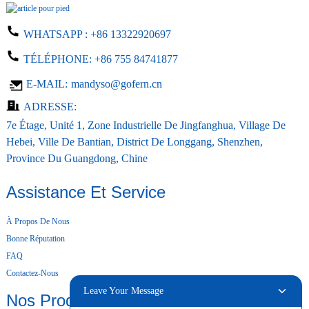
WHATSAPP :
+86 13322920697
TÉLÉPHONE:
+86 755 84741877
E-MAIL:
mandyso@gofern.cn
ADRESSE:
7e Étage, Unité 1, Zone Industrielle De Jingfanghua, Village De
Hebei, Ville De Bantian, District De Longgang, Shenzhen,
Province Du Guangdong, Chine
Assistance Et Service
À Propos De Nous
Bonne Réputation
FAQ
Contactez-Nous
Leave Your Message
Nos Produits