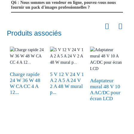
Q6 : Nous sommes un vendeur en ligne, pouvez-vous nous
fournir un pack d'images professionnelles ?
Produits associés
Charge rapide
5 V 12 V 24 V 1
24 W 36 W 48
A 2 A 5 A 24 V
Adaptateur
C
W CA CC 4 A
2 A 48 W mural
mural 48 V 10
2
12...
p...
A AC/DC pour
I
écran LCD
L
C