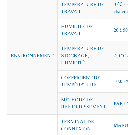
TEMPÉRATURE DE
-0℃ ~ +45℃
TRAVAIL
charge de s
HUMIDITÉ DE
20 à 90 % d
TRAVAIL
TEMPÉRATURE DE
ENVIRONNEMENT
STOCKAGE,
-20 °C à +8
HUMIDITÉ
COEFFICIENT DE
±0,05 %/°
TEMPÉRATURE
MÉTHODE DE
PAR L'AI
REFROIDISSEMENT
TERMINAL DE
MARQUE :
CONNEXION