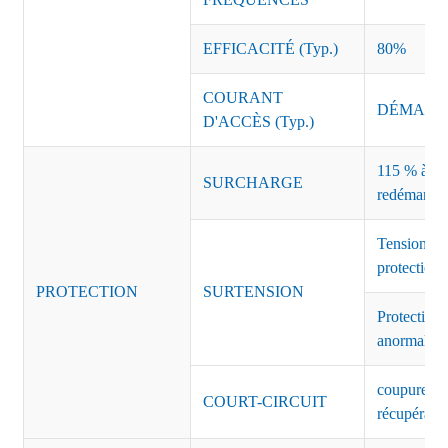
EFFICACITÉ (Typ.)
80%
COURANT
DÉMARRAG
D'ACCÈS (Typ.)
115 % à 135
SURCHARGE
redémarrag
Tension de
protection 
PROTECTION
SURTENSION
Protection 
anormales 
coupure de 
COURT-CIRCUIT
récupérati