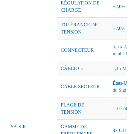
RÉGULATION DE
±2,0%
CHARGE
TOLÉRANCE DE
±2,0%
TENSION
5,5 x 2,5, 
CONNECTEUR
mini USB o
CÂBLE CC
1,15 M ou 
États-Unis
CÂBLE SECTEUR
du Sud Inde
PLAGE DE
110~240 
TENSION
SAISIR
GAMME DE
47-63 Hz
FRÉQUENCES