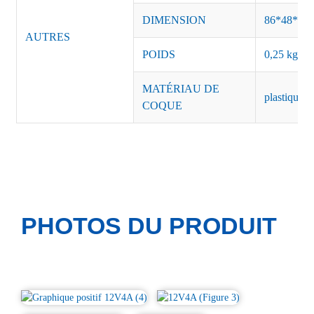
DIMENSION
86*48*30
AUTRES
POIDS
0,25 kg/pi
MATÉRIAU DE
plastique n
COQUE
PHOTOS DU PRODUIT