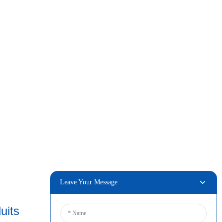
Leave Your Message
uits
Connecter