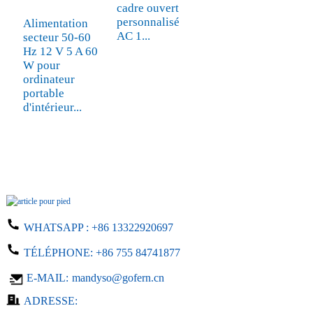
cadre ouvert
personnalisé
Alimentation
AC 1...
secteur 50-60
Hz 12 V 5 A 60
W pour
ordinateur
portable
d'intérieur...
WHATSAPP :
+86 13322920697
TÉLÉPHONE:
+86 755 84741877
E-MAIL:
mandyso@gofern.cn
ADRESSE: