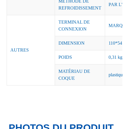
MÉTHODE DE
PAR L'AI
REFROIDISSEMENT
TERMINAL DE
MARQUE :
CONNEXION
DIMENSION
110*54*3
AUTRES
POIDS
0,31 kg/pi
MATÉRIAU DE
plastique n
COQUE
PHOTOS DU PRODUIT