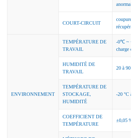
anormales 
coupure de 
COURT-CIRCUIT
récupérati
TEMPÉRATURE DE
-0℃ ~ +45℃
TRAVAIL
charge de s
HUMIDITÉ DE
20 à 90 % d
TRAVAIL
TEMPÉRATURE DE
ENVIRONNEMENT
STOCKAGE,
-20 °C à +8
HUMIDITÉ
COEFFICIENT DE
±0,05 %/°
TEMPÉRATURE