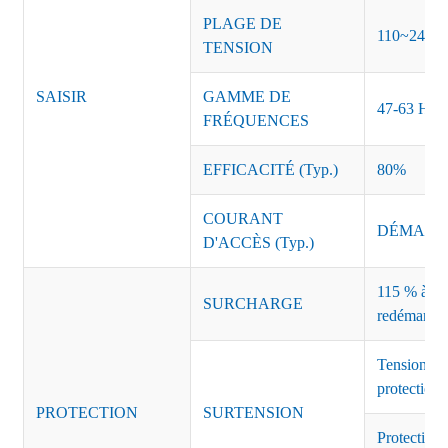
PLAGE DE
110~240 
TENSION
SAISIR
GAMME DE
47-63 Hz
FRÉQUENCES
EFFICACITÉ (Typ.)
80%
COURANT
DÉMARRAG
D'ACCÈS (Typ.)
115 % à 135
SURCHARGE
redémarrag
Tension de
protection 
PROTECTION
SURTENSION
Protection 