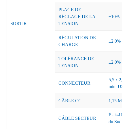
PLAGE DE
RÉGLAGE DE LA
±10%
SORTIR
TENSION
RÉGULATION DE
±2,0%
CHARGE
TOLÉRANCE DE
±2,0%
TENSION
5,5 x 2,5, 
CONNECTEUR
mini USB o
CÂBLE CC
1,15 M ou 
États-Unis
CÂBLE SECTEUR
du Sud Inde