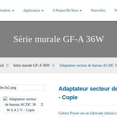
Produits
Application
À Propos De Nous
Nouvelles
V
Série murale GF-A 36W
ral
Série murale GF-A 36W
Adaptateur secteur de bureau AC/DC 
Adaptateur secteur d
Loading...
Loading...
- Copie
Gofern Power est un fabricant chinois d