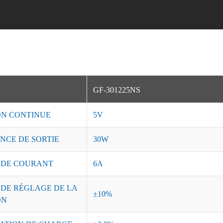
GF-301225NS
ON CONTINUE
5V
NCE DE SORTIE
30W
 DE COURANT
6A
 DE RÉGLAGE DE LA
±10%
ON