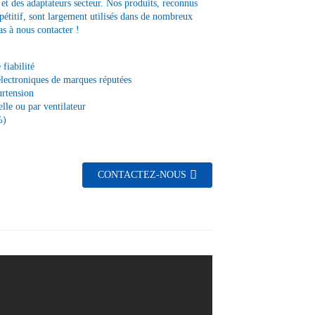
t des adaptateurs secteur. Nos produits, reconnus
pétitif, sont largement utilisés dans de nombreux
as à nous contacter !
fiabilité
électroniques de marques réputées
urtension
lle ou par ventilateur
%)
CONTACTEZ-NOUS