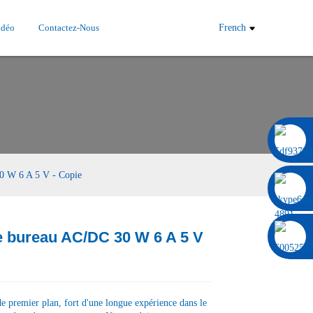
idéo
Contactez-Nous
French
0086 13322920697
30 W 6 A 5 V - Copie
e bureau AC/DC 30 W 6 A 5 V
Load
Load
e premier plan, fort d'une longue expérience dans le