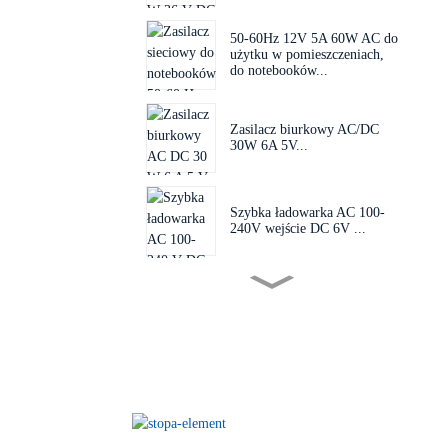
50-60Hz 12V 5A 60W AC do
użytku w pomieszczeniach,
do notebooków...
Zasilacz biurkowy AC/DC
30W 6A 5V...
Szybka ładowarka AC 100-
240V wejście DC 6V ...
Miniaturowy zasilacz PCB
AC 1...
Ładowarka sieciowa AC 100-
240V, wejście DC 24V...