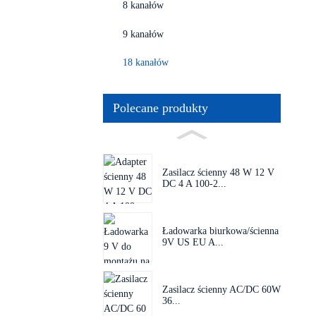
8 kanałów
9 kanałów
18 kanałów
Polecane produkty
Zasilacz ścienny 48 W 12 V
DC 4 A 100-2...
Ładowarka biurkowa/ścienna
9V US EU A...
Zasilacz ścienny AC/DC 60W
36...