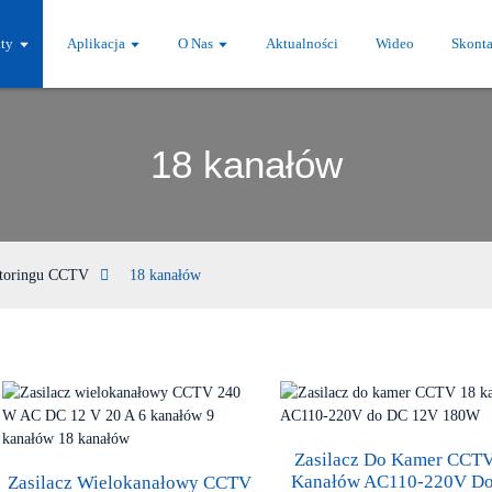
ty
Aplikacja
O Nas
Aktualności
Wideo
Skonta
18 kanałów
itoringu CCTV
18 kanałów
Zasilacz Do Kamer CCT
Kanałów AC110-220V D
Zasilacz Wielokanałowy CCTV