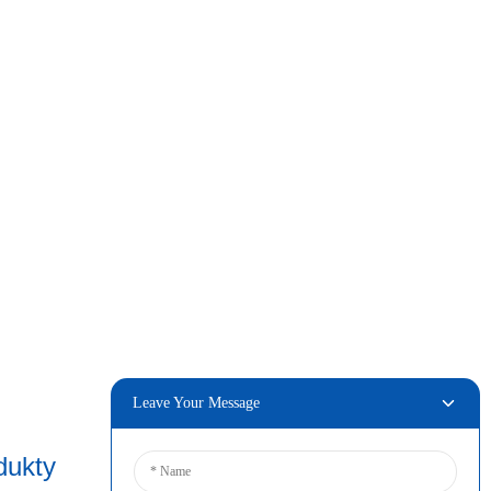
Leave Your Message
dukty
Łączyć