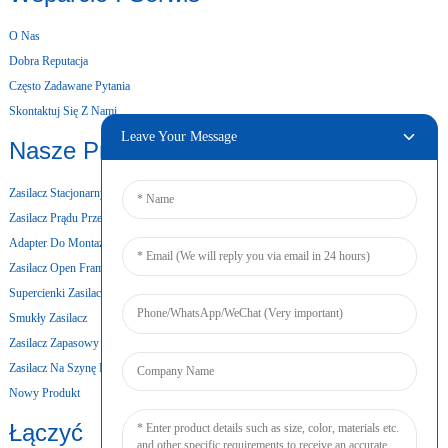
O Nas
Dobra Reputacja
Często Zadawane Pytania
Skontaktuj Się Z Nami
Leave Your Message
Nasze Produkty
Zasilacz Stacjonarny
Zasilacz Prądu Przemiennego I Stałego
Adapter Do Montażu Ściennego
Zasilacz Open Frame
Supercienki Zasilacz
Smukły Zasilacz
Zasilacz Zapasowy Z Baterią
Zasilacz Na Szynę DIN
Nowy Produkt
Łączyć