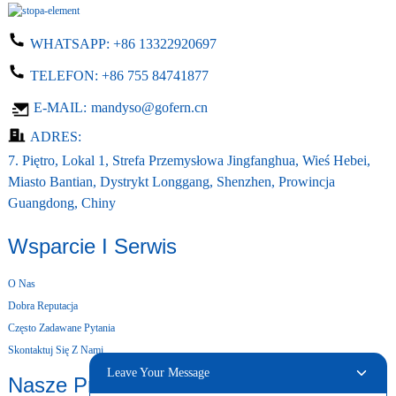
WHATSAPP:
+86 13322920697
TELEFON:
+86 755 84741877
E-MAIL:
mandyso@gofern.cn
ADRES:
7. Piętro, Lokal 1, Strefa Przemysłowa Jingfanghua, Wieś Hebei,
Miasto Bantian, Dystrykt Longgang, Shenzhen, Prowincja
Guangdong, Chiny
Wsparcie I Serwis
O Nas
Dobra Reputacja
Często Zadawane Pytania
Skontaktuj Się Z Nami
Leave Your Message
Nasze Produkty