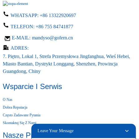
WHATSAPP:
+86 13322920697
TELEFON:
+86 755 84741877
E-MAIL:
mandyso@gofern.cn
ADRES:
7. Piętro, Lokal 1, Strefa Przemysłowa Jingfanghua, Wieś Hebei,
Miasto Bantian, Dystrykt Longgang, Shenzhen, Prowincja
Guangdong, Chiny
Wsparcie I Serwis
O Nas
Dobra Reputacja
Często Zadawane Pytania
Skontaktuj Się Z Nami
Leave Your Message
Nasze Produkty