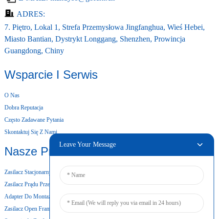
ADRES:
7. Piętro, Lokal 1, Strefa Przemysłowa Jingfanghua, Wieś Hebei,
Miasto Bantian, Dystrykt Longgang, Shenzhen, Prowincja
Guangdong, Chiny
Wsparcie I Serwis
O Nas
Dobra Reputacja
Często Zadawane Pytania
Skontaktuj Się Z Nami
Leave Your Message
Nasze Produkty
Zasilacz Stacjonarny
Zasilacz Prądu Przemiennego I Stałego
Adapter Do Montażu Ściennego
Zasilacz Open Frame