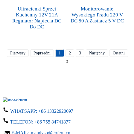
Ultracienki Sprzęt
Monitorowanie
Kuchenny 12V 21A
Wysokiego Prądu 220 V
Regulator Napięcia DC
DC 50 A Zasilacz 5 V DC
Do DC
Pierwszy
Poprzedni
1
2
3
Następny
Ostatni
Ra
3
WHATSAPP:
+86 13322920697
TELEFON:
+86 755 84741877
E-MAIL:
mandyso@gofern.cn