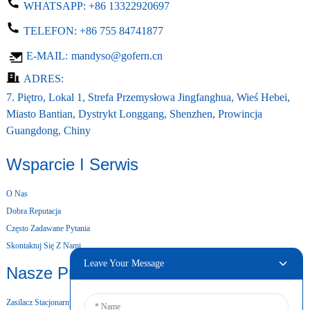
WHATSAPP:
+86 13322920697
TELEFON:
+86 755 84741877
E-MAIL:
mandyso@gofern.cn
ADRES:
7. Piętro, Lokal 1, Strefa Przemysłowa Jingfanghua, Wieś Hebei,
Miasto Bantian, Dystrykt Longgang, Shenzhen, Prowincja
Guangdong, Chiny
Wsparcie I Serwis
O Nas
Dobra Reputacja
Często Zadawane Pytania
Skontaktuj Się Z Nami
Leave Your Message
Nasze Produkty
Zasilacz Stacjonarny