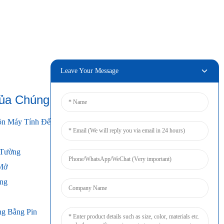
Leave Your Message
ủa Chúng Tôi
Kết Nối
ồn Máy Tính Để Bàn
 Tường
Mở
ng
g Bằng Pin