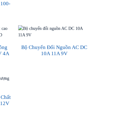
100-
ông
Bộ Chuyển Đổi Nguồn AC DC
V 4A
10A 11A 9V
 Chất
 12V