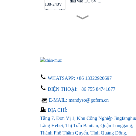
đầu vào DC 6V ...
Nguồn điện AC 1.0 trên bo
mạch PCB kích thước nhỏ...
Bộ sạc sau AC 100-240V đầu
vào DC 24V...
Nguồn điện cho mạch in
LED LCD 24V 0.5A DC ...
WHATSAPP:
+86 13322920697
ĐIỆN THOẠI:
+86 755 84741877
Bộ nguồn LED khung mở
E-MAIL:
mandyso@gofern.cn
tùy chỉnh AC 1...
ĐỊA CHỈ:
Tầng 7, Đơn Vị 1, Khu Công Nghiệp Jingfanghu
Làng Hebei, Thị Trấn Bantian, Quận Longgang,
Thành Phố Thâm Quyến, Tỉnh Quảng Đông,