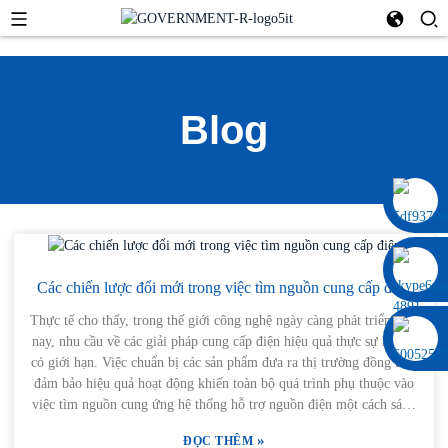
Blog
0086 13322920697
Các chiến lược đổi mới trong việc tìm nguồn cung cấp điện
Thực tế cho thấy, trong thế giới công nghệ ngày càng phát triển hiện
nay, nhu cầu về các giải pháp cung cấp điện hiệu quả thực sự không
có giới hạn. Việc chuẩn bị các sản phẩm đưa ra thị trường đồng thời
đảm bảo hiệu quả hoạt động khiến toàn bộ quá trình phụ thuộc vào
việc tìm nguồn cung ứng hệ thống hỗ trợ nguồn điện một cách sáng
tạo. Vì vậy, khi một doanh nghiệp năng động như Công ty TNHH
»
ĐỌC THÊM
Điện tử Thâm Quyến Gaofan, nơi chất lượng và công nghệ là những