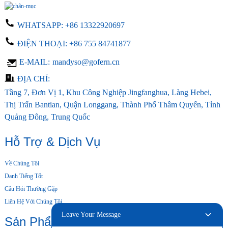
WHATSAPP:
+86 13322920697
ĐIỆN THOẠI:
+86 755 84741877
E-MAIL:
mandyso@gofern.cn
ĐỊA CHỈ:
Tầng 7, Đơn Vị 1, Khu Công Nghiệp Jingfanghua, Làng Hebei,
Thị Trấn Bantian, Quận Longgang, Thành Phố Thâm Quyến, Tỉnh
Quảng Đông, Trung Quốc
Hỗ Trợ & Dịch Vụ
Về Chúng Tôi
Danh Tiếng Tốt
Câu Hỏi Thường Gặp
Liên Hệ Với Chúng Tôi
Leave Your Message
Sản Phẩm Của Chúng Tôi