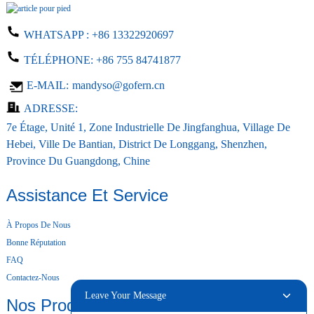
WHATSAPP :
+86 13322920697
TÉLÉPHONE:
+86 755 84741877
E-MAIL:
mandyso@gofern.cn
ADRESSE:
7e Étage, Unité 1, Zone Industrielle De Jingfanghua, Village De
Hebei, Ville De Bantian, District De Longgang, Shenzhen,
Province Du Guangdong, Chine
Assistance Et Service
À Propos De Nous
Bonne Réputation
FAQ
Contactez-Nous
Leave Your Message
Nos Produits