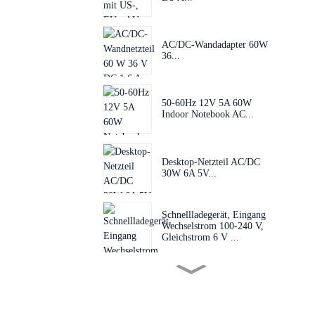
AC/DC-Wandadapter 60W
36...
50-60Hz 12V 5A 60W
Indoor Notebook AC...
Desktop-Netzteil AC/DC
30W 6A 5V...
Schnellladegerät, Eingang
Wechselstrom 100-240 V,
Gleichstrom 6 V ...
Mini-Leiterplatten-Netzteil
AC 1...