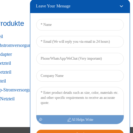
Leave Your Message
rodukte
Verbinden
il
chstromversorgung
dapter
tzteil
tzteil
teil
up-Stromversorgung
Netzteil
AI Helps Write