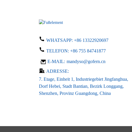
Nach dem Ladegerät:
Wechselstrom 100-240 V,
Eingang Gleichstrom 24 V...
LED-LCD-Leiterplatten-
Netzteil 24 V 0,5 A DC ...
WHATSAPP:
+86 13322920697
TELEFON:
+86 755 84741877
Kundenspezifischer offener
E-MAIL:
mandyso@gofern.cn
LED-Treiber AC 1...
ADRESSE:
7. Etage, Einheit 1, Industriegebiet Jingfanghua,
Dorf Hebei, Stadt Bantian, Bezirk Longgang,
Shenzhen, Provinz Guangdong, China