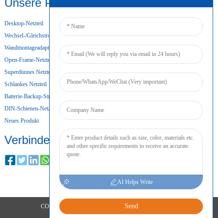
Unsere Produkte
Desktop-Netzteil
Wechsel-/Gleichstromversorgung
Wandmontageadapter
Open-Frame-Netzteil
Superdünnes Netzteil
Schlankes Netzteil
Batterie-Backup-Stromversorgung
DIN-Schienen-Netzteil
Neues Produkt
Verbinden
AI Helps Write
Send
COPYRIGHT © 2024 ALLE RECHTE VORBEHALTEN
SITEMAP
RESOURCE