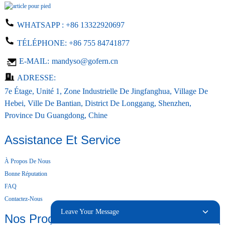
WHATSAPP :
+86 13322920697
TÉLÉPHONE:
+86 755 84741877
E-MAIL:
mandyso@gofern.cn
ADRESSE:
7e Étage, Unité 1, Zone Industrielle De Jingfanghua, Village De
Hebei, Ville De Bantian, District De Longgang, Shenzhen,
Province Du Guangdong, Chine
Assistance Et Service
À Propos De Nous
Bonne Réputation
FAQ
Contactez-Nous
Leave Your Message
Nos Produits