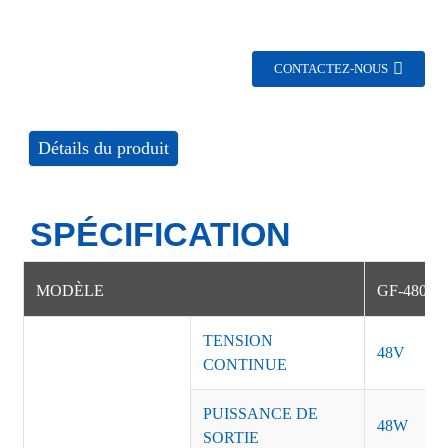
CONTACTEZ-NOUS
Détails du produit
SPÉCIFICATION
MODÈLE
GF-48014
TENSION
48V
CONTINUE
PUISSANCE DE
48W
SORTIE