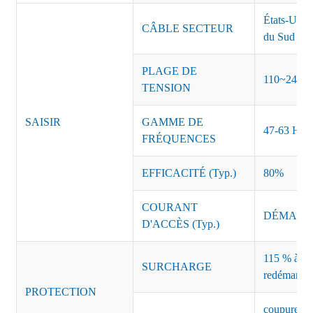
États-Unis
CÂBLE SECTEUR
du Sud Inde
PLAGE DE
110~240 
TENSION
SAISIR
GAMME DE
47-63 Hz
FRÉQUENCES
EFFICACITÉ (Typ.)
80%
COURANT
DÉMARRAG
D'ACCÈS (Typ.)
115 % à 135
SURCHARGE
redémarrag
PROTECTION
coupure de 