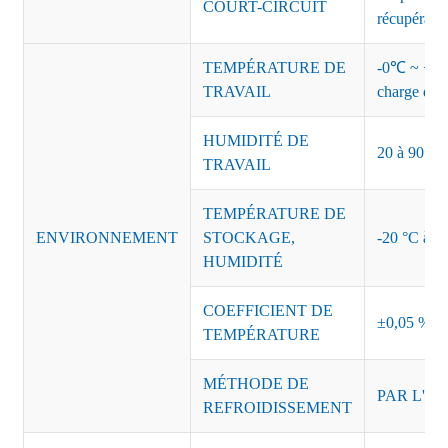
COURT-CIRCUIT
récupérati
TEMPÉRATURE DE
-0℃ ~ +45℃
TRAVAIL
charge de s
HUMIDITÉ DE
20 à 90 % d
TRAVAIL
TEMPÉRATURE DE
ENVIRONNEMENT
STOCKAGE,
-20 °C à +8
HUMIDITÉ
COEFFICIENT DE
±0,05 %/°
TEMPÉRATURE
MÉTHODE DE
PAR L'AI
REFROIDISSEMENT