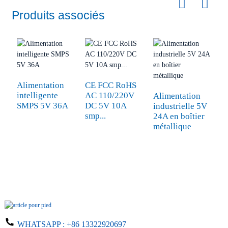
Produits associés
Alimentation
CE FCC RoHS
intelligente
AC 110/220V
Alimentation
I
SMPS 5V 36A
DC 5V 10A
industrielle 5V
d
smp...
24A en boîtier
h
métallique
3
W.
WHATSAPP :
+86 13322920697