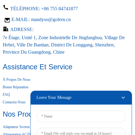
TÉLÉPHONE:
+86 755 84741877
E-MAIL:
mandyso@gofern.cn
ADRESSE:
7e Étage, Unité 1, Zone Industrielle De Jingfanghua, Village De
Hebei, Ville De Bantian, District De Longgang, Shenzhen,
Province Du Guangdong, Chine
Assistance Et Service
À Propos De Nous
Bonne Réputation
FAQ
Leave Your Message
Contactez-Nous
Nos Produits
Adaptateur Secteur De Bureau
Alimentation AC/DC