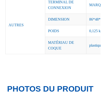
TERMINAL DE
MARQUE :
CONNEXION
DIMENSION
86*48*30
AUTRES
POIDS
0,125 kg/p
MATÉRIAU DE
plastique n
COQUE
PHOTOS DU PRODUIT