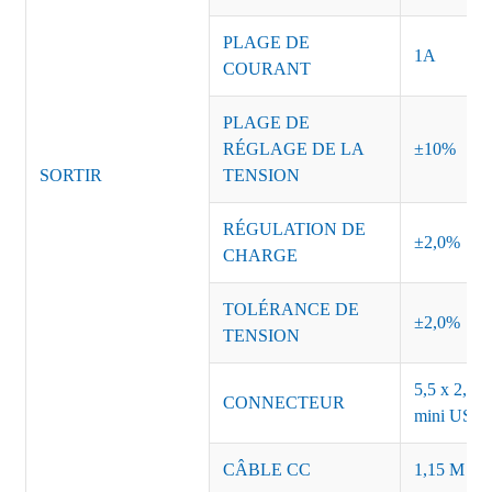
PLAGE DE
1A
COURANT
PLAGE DE
RÉGLAGE DE LA
±10%
SORTIR
TENSION
RÉGULATION DE
±2,0%
CHARGE
TOLÉRANCE DE
±2,0%
TENSION
5,5 x 2,5, 
CONNECTEUR
mini USB o
CÂBLE CC
1,15 M ou 