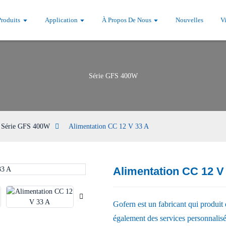
Produits
Application
À Propos De Nous
Nouvelles
V
Série GFS 400W
Série GFS 400W
Alimentation CC 12 V 33 A
Alimentation CC 12 V
Loading...
Loading...
Gofern est un fabricant qui produi
également des services personnalisé