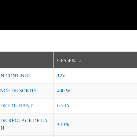
GFS-400-12
ON CONTINUE
12V
NCE DE SORTIE
400 W
 DE COURANT
0-33A
 DE RÉGLAGE DE LA
±10%
ON