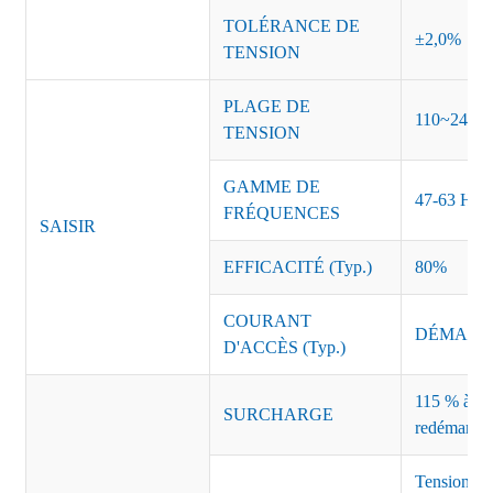
TOLÉRANCE DE
±2,0%
TENSION
PLAGE DE
110~240 
TENSION
GAMME DE
47-63 Hz
FRÉQUENCES
SAISIR
EFFICACITÉ (Typ.)
80%
COURANT
DÉMARRAG
D'ACCÈS (Typ.)
115 % à 135
SURCHARGE
redémarrag
Tension de