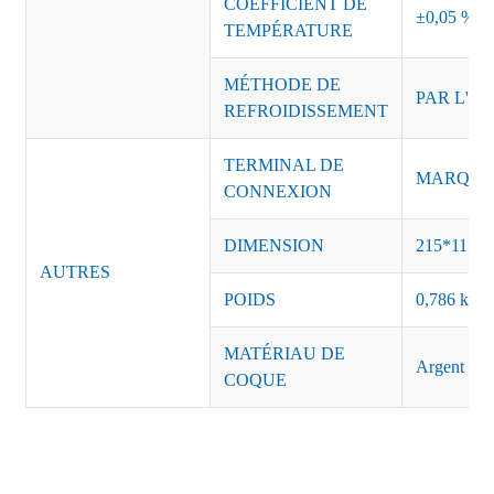
COEFFICIENT DE
±0,05 %/°
TEMPÉRATURE
MÉTHODE DE
PAR L'AI
REFROIDISSEMENT
TERMINAL DE
MARQUE :
CONNEXION
DIMENSION
215*115*
AUTRES
POIDS
0,786 kg/p
MATÉRIAU DE
Argent
COQUE