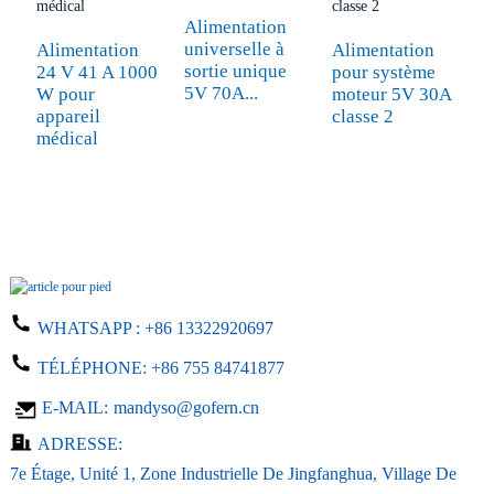
Alimentation
universelle à
Alimentation
Alimentation
C
sortie unique
24 V 41 A 1000
pour système
p
5V 70A...
W pour
moteur 5V 30A
W
appareil
classe 2
c
médical
5.
WHATSAPP :
+86 13322920697
TÉLÉPHONE:
+86 755 84741877
E-MAIL:
mandyso@gofern.cn
ADRESSE:
7e Étage, Unité 1, Zone Industrielle De Jingfanghua, Village De