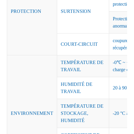
protection 
PROTECTION
SURTENSION
Protection 
anormales 
coupure de 
COURT-CIRCUIT
récupérati
TEMPÉRATURE DE
-0℃ ~ +45℃
TRAVAIL
charge de s
HUMIDITÉ DE
20 à 90 % d
TRAVAIL
TEMPÉRATURE DE
ENVIRONNEMENT
STOCKAGE,
-20 °C à +8
HUMIDITÉ