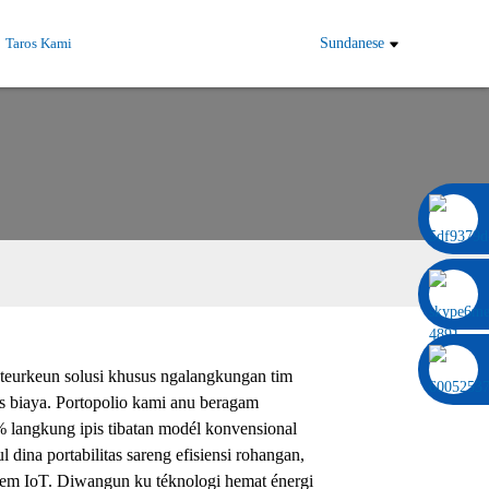
Taros Kami
Sundanese
0086 13322920697
nteurkeun solusi khusus ngalangkungan tim
as biaya. Portopolio kami anu beragam
% langkung ipis tibatan modél konvensional
ina portabilitas sareng efisiensi rohangan,
sistem IoT. Diwangun ku téknologi hemat énergi