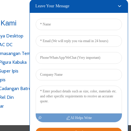
Leave Your Message
 Kami
Nyambung
ya Desktop
 AC DC
emasangan Tembok
Pigura Kabuka
uper Ipis
pis
Cadangan Batré
Rel Din
ar
AI Helps Write