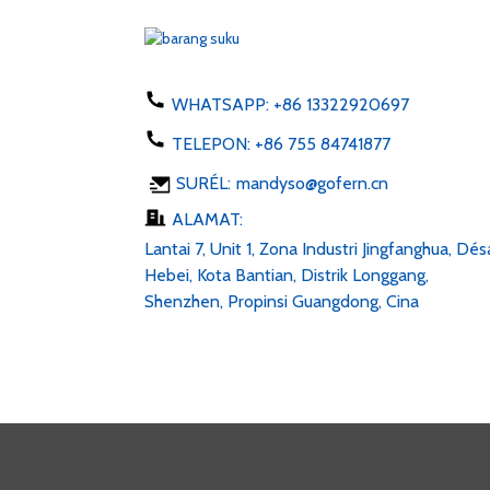
Inggris 50-60hz dc 1...
Pangisi daya telepon 5W tipe
C USB ac 100-24...
WHATSAPP:
+86 13322920697
TELEPON:
+86 755 84741877
Lampu LED Strip 6v 12v
SURÉL:
mandyso@gofern.cn
24v AC 100-240V DC 1...
ALAMAT:
Lantai 7, Unit 1, Zona Industri Jingfanghua, Dés
Hebei, Kota Bantian, Distrik Longgang,
Shenzhen, Propinsi Guangdong, Cina