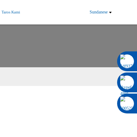
Taros Kami
Sundanese
0086 13322920697