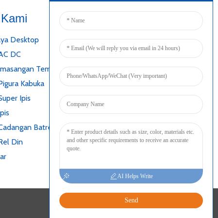
 Kami
Nyambung
ya Desktop
 AC DC
emasangan Tembok
Pigura Kabuka
uper Ipis
pis
Cadangan Batré
Rel Din
ar
AI Helps Write
Send