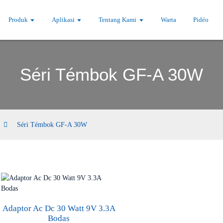
Produk
Aplikasi
Tentang Kami
Warta
Pidéo
Séri Témbok GF-A 30W
Séri Témbok GF-A 30W
Adaptor Ac Dc 30 Watt 9V 3.3A
Bodas