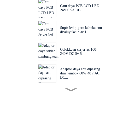
Catu daya PCB LCD LED
24V 0.5A DC ...
Supir led pigura kabuka anu
disaluyukeun ac 1 ...
Colokkeun carjer ac 100-
240V DC 5v 5a ...
Adaptor daya anu dipasang
dina témbok 60W 48V AC
DC...
Colokan anu tiasa
ditukeurkeun 60W 24V 48V
AC D...
Adaptor Colokan EU AS AU