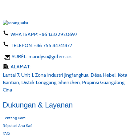
WHATSAPP:
+86 13322920697
TELEPON:
+86 755 84741877
SURÉL:
mandyso@gofern.cn
ALAMAT:
Lantai 7, Unit 1, Zona Industri Jingfanghua, Désa Hebei, Kota
Bantian, Distrik Longgang, Shenzhen, Propinsi Guangdong,
Cina
Dukungan & Layanan
Tentang Kami
Réputasi Anu Saé
FAQ