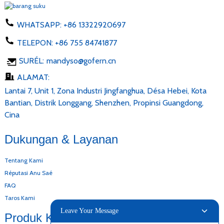
WHATSAPP:
+86 13322920697
TELEPON:
+86 755 84741877
SURÉL:
mandyso@gofern.cn
ALAMAT:
Lantai 7, Unit 1, Zona Industri Jingfanghua, Désa Hebei, Kota
Bantian, Distrik Longgang, Shenzhen, Propinsi Guangdong,
Cina
Dukungan & Layanan
Tentang Kami
Réputasi Anu Saé
FAQ
Taros Kami
Leave Your Message
Produk Kami