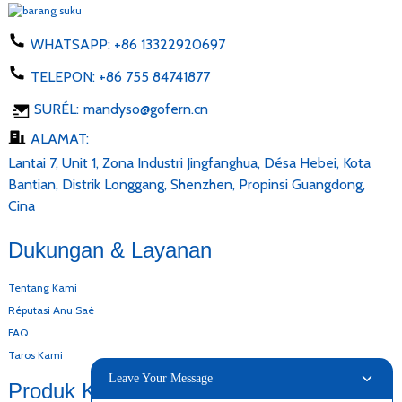
WHATSAPP:
+86 13322920697
TELEPON:
+86 755 84741877
SURÉL:
mandyso@gofern.cn
ALAMAT:
Lantai 7, Unit 1, Zona Industri Jingfanghua, Désa Hebei, Kota
Bantian, Distrik Longgang, Shenzhen, Propinsi Guangdong,
Cina
Dukungan & Layanan
Tentang Kami
Réputasi Anu Saé
FAQ
Taros Kami
Leave Your Message
Produk Kami