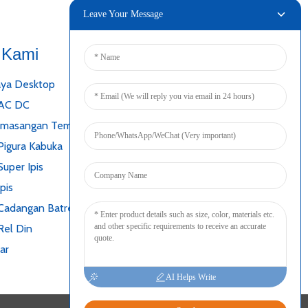
Leave Your Message
 Kami
Nyambung
ya Desktop
 AC DC
emasangan Tembok
Pigura Kabuka
uper Ipis
pis
Cadangan Batré
Rel Din
ar
AI Helps Write