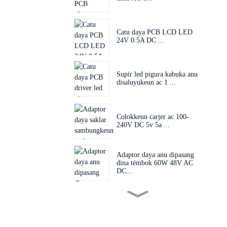
Catu daya PCB LCD LED
24V 0.5A DC ...
Supir led pigura kabuka anu
disaluyukeun ac 1 ...
Colokkeun carjer ac 100-
240V DC 5v 5a ...
Adaptor daya anu dipasang
dina témbok 60W 48V AC
DC...
Colokan anu tiasa
ditukeurkeun 60W 24V 48V
AC D...