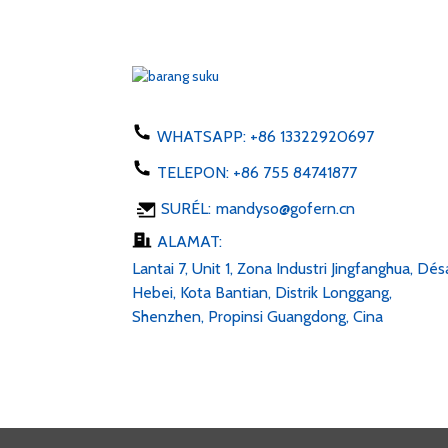
Adaptor Colokan EU AS AU
Inggris 50-60hz dc 1...
Pangisi daya telepon 5W tipe
C USB ac 100-24...
WHATSAPP:
+86 13322920697
TELEPON:
+86 755 84741877
Lampu LED Strip 6v 12v
SURÉL:
mandyso@gofern.cn
24v AC 100-240V DC 1...
ALAMAT:
Lantai 7, Unit 1, Zona Industri Jingfanghua, Dés
Hebei, Kota Bantian, Distrik Longgang,
Shenzhen, Propinsi Guangdong, Cina