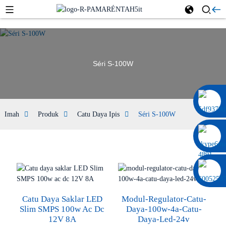
Séri S-100W
0086 13322920697
Imah
Produk
Catu Daya Ipis
Séri S-100W
Catu Daya Saklar LED
Modul-Regulator-Catu-
Slim SMPS 100w Ac Dc
Daya-100w-4a-Catu-
12V 8A
Daya-Led-24v