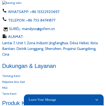
WHATSAPP:
+86 13322920697
TELEPON:
+86 755 84741877
SURÉL:
mandyso@gofern.cn
ALAMAT:
Lantai 7, Unit 1, Zona Industri Jingfanghua, Désa Hebei, Kota
Bantian, Distrik Longgang, Shenzhen, Propinsi Guangdong,
Cina
Dukungan & Layanan
Tentang Kami
Réputasi Anu Saé
FAQ
Taros Kami
Leave Your Message
Produk Kami