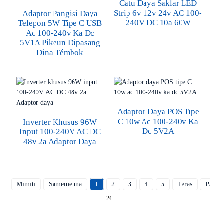
Catu Daya Saklar LED
Strip 6v 12v 24v AC 100-
Adaptor Pangisi Daya
240V DC 10a 60W
Telepon 5W Tipe C USB
Ac 100-240v Ka Dc
5V1A Pikeun Dipasang
Dina Témbok
Adaptor Daya POS Tipe
C 10w Ac 100-240v Ka
Inverter Khusus 96W
Dc 5V2A
Input 100-240V AC DC
48v 2a Adaptor Daya
Mimiti
Saméméhna
1
2
3
4
5
Teras
Pam
24