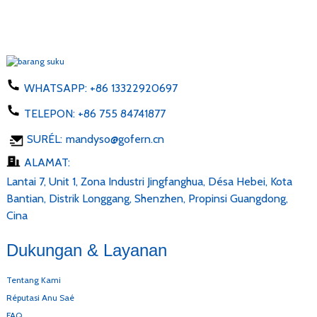
WHATSAPP:
+86 13322920697
TELEPON:
+86 755 84741877
SURÉL:
mandyso@gofern.cn
ALAMAT:
Lantai 7, Unit 1, Zona Industri Jingfanghua, Désa Hebei, Kota
Bantian, Distrik Longgang, Shenzhen, Propinsi Guangdong,
Cina
Dukungan & Layanan
Tentang Kami
Réputasi Anu Saé
FAQ