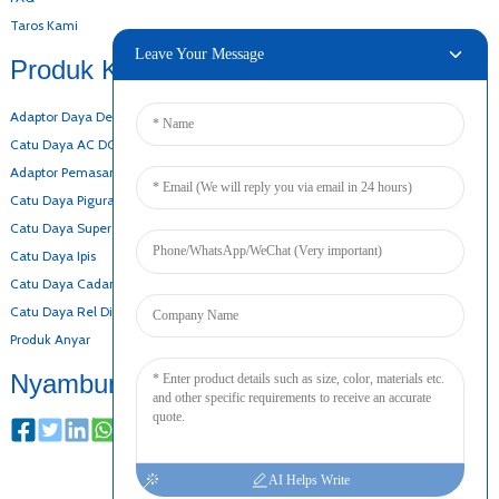
Taros Kami
Leave Your Message
Produk Kami
Adaptor Daya Desktop
Catu Daya AC DC
Adaptor Pemasangan Tembok
Catu Daya Pigura Kabuka
Catu Daya Super Ipis
Catu Daya Ipis
Catu Daya Cadangan Batré
Catu Daya Rel Din
Produk Anyar
Nyambung
AI Helps Write