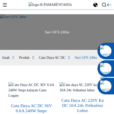
Seri GFS 240w
0086 13322920697
Imah
Produk
Catu Daya AC DC
Seri GFS 240w
Catu Daya AC 220V Ka
DC 10A 24v Frékuénsi
Catu Daya AC DC 36V
Luhur
6.6A 240W Smps