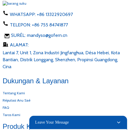
WHATSAPP:
+86 13322920697
TELEPON:
+86 755 84741877
SURÉL:
mandyso@gofern.cn
ALAMAT:
Lantai 7, Unit 1, Zona Industri Jingfanghua, Désa Hebei, Kota
Bantian, Distrik Longgang, Shenzhen, Propinsi Guangdong,
Cina
Dukungan & Layanan
Tentang Kami
Réputasi Anu Saé
FAQ
Taros Kami
Leave Your Message
Produk Kami