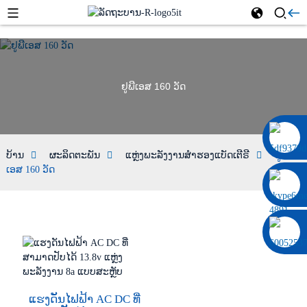
ຢູພີເອສ 160 ວັດ
0086 13322920697
ບ້ານ
ຜະລິດຕະພັນ
ແຫຼ່ງພະລັງງານສຳຮອງແບັດເຕີຣີ
ຢູພີ
ເອສ 160 ວັດ
ແຮງດັນໄຟຟ້າ AC DC ທີ່