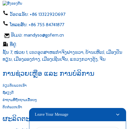
ວັອດແອັບ:
+86 13322920697
ໂທລະສັບ:
+86 755 84741877
ອີເມວ:
mandyso@gofern.cn
ທີ່ຢູ່:
ຊັ້ນ 7, ໜ່ວຍ 1, ເຂດອຸດສາຫະກຳຈິງຟາງຮວາ, ບ້ານເຫີເປ, ເມືອງປັນ
ທຽນ, ເມືອງລອງກ່າງ, ເມືອງເຊີນເຈີ້ນ, ແຂວງກວາງຕຸ້ງ, ຈີນ
ການຊ່ວຍເຫຼືອ ແລະ ການບໍລິການ
ກ່ຽວກັບພວກເຮົາ
ຊື່ສຽງດີ
ຄຳຖາມທີ່ຖືກຖາມເລື້ອຍໆ
ຕິດຕໍ່ພວກເຮົາ
Leave Your Message
ຜະລິດຕະພັນຂອງພວກເຮົາ