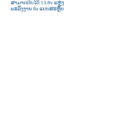
ສາມາດປັບໄດ້ 13.8v ແຫຼ່ງ
ພະລັງງານ 8a ແບບສະຫຼັບ