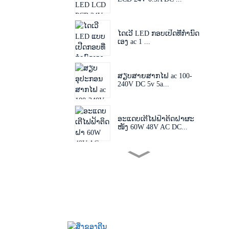
ໄດເວີ LED ກອບເປີດທີ່ກຳນົດ
ເອງ ac 1 ...
ສຽບສາຍສາກໄຟ ac 100-
240V DC 5v 5a...
ອະແດບເຕີໄຟຟ້າຕິດຝາຜະ
ໜັງ 60W 48V AC DC...
ປລັກໄຟທີ່ສາມາດປ່ຽນໄດ້
60W 24V 48V AC D...
ອະແດບເຕີສຽບ EU US AU
UK 50-60hz dc 1...