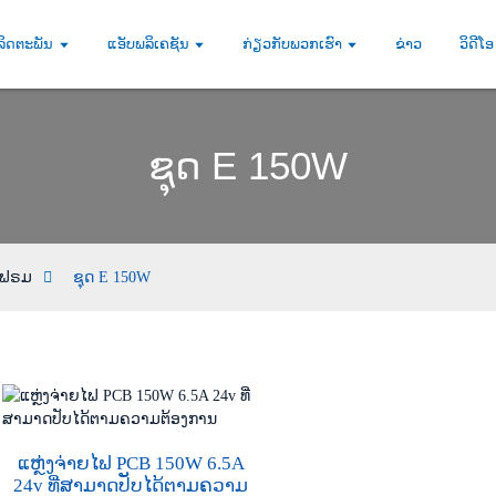
ລິດຕະພັນ
ແອັບພລິເຄຊັນ
ກ່ຽວກັບພວກເຮົາ
ຂ່າວ
ວິດີໂອ
ຊຸດ E 150W
ດເຟຣມ
ຊຸດ E 150W
ແຫຼ່ງຈ່າຍໄຟ PCB 150W 6.5A
24v ທີ່ສາມາດປັບໄດ້ຕາມຄວາມ