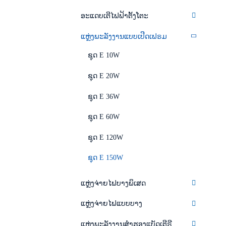
ອະແດບເຕີໄຟຟ້າຕັ້ງໂຕະ
ແຫຼ່ງພະລັງງານແບບເປີດເຟຣມ
ຊຸດ E 10W
ຊຸດ E 20W
ຊຸດ E 36W
ຊຸດ E 60W
ຊຸດ E 120W
ຊຸດ E 150W
ແຫຼ່ງຈ່າຍໄຟບາງພິເສດ
ແຫຼ່ງຈ່າຍໄຟແບບບາງ
ແຫຼ່ງພະລັງງານສຳຮອງແບັດເຕີຣີ