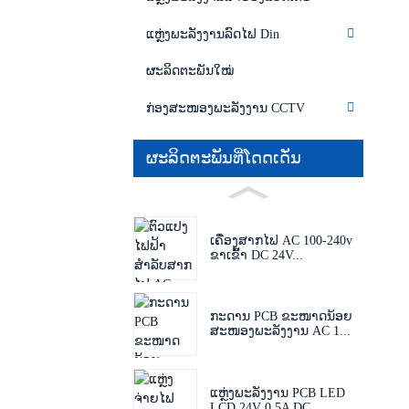
ແຫຼ່ງພະລັງງານລົດໄຟ Din
ຜະລິດຕະພັນໃໝ່
ກ່ອງສະໜອງພະລັງງານ CCTV
ຜະລິດຕະພັນທີ່ໂດດເດັ່ນ
ເຄື່ອງສາກໄຟ AC 100-240v
ຂາເຂົ້າ DC 24V...
ກະດານ PCB ຂະໜາດນ້ອຍ
ສະໜອງພະລັງງານ AC 1...
ແຫຼ່ງພະລັງງານ PCB LED
LCD 24V 0.5A DC ...