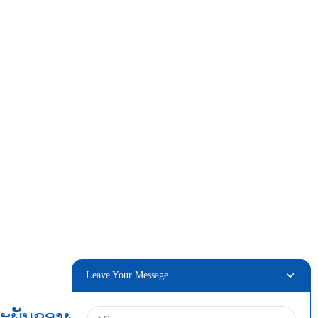
Leave Your Message
ະພັນຂອງພວກເຮົາ
ເຊື່ອມຕໍ່