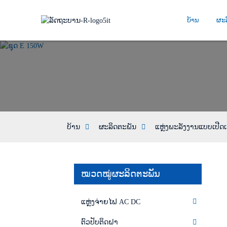
ບ້ານ
ຜະ
ບ້ານ
ຜະລິດຕະພັນ
ແຫຼ່ງພະລັງງານແບບເປີ
ໝວດໝູ່ຜະລິດຕະພັນ
ແຫຼ່ງຈ່າຍໄຟ AC DC
ຕົວປັບຕິດຝາ