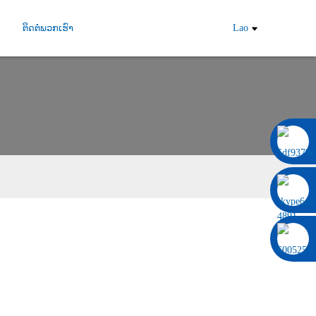
ຕິດຕໍ່ພວກເຮົາ
Lao
0086 13322920697