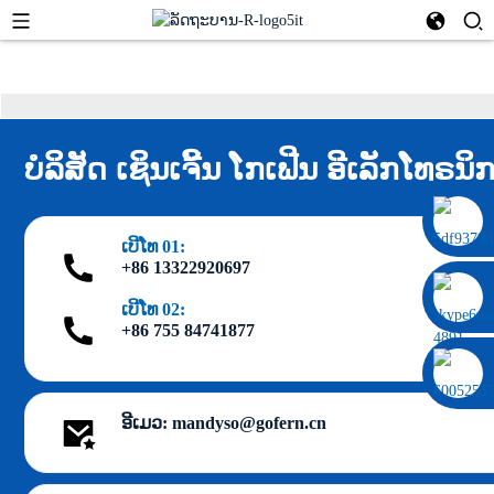
ບໍລິສັດ ເຊິນເຈີ້ນ ໂກເຟີນ ອີເລັກໂທຣນິ
0086 13322920697
ເບີໂທ 01:
+86 13322920697
ເບີໂທ 02:
+86 755 84741877
ອີເມວ: mandyso@gofern.cn