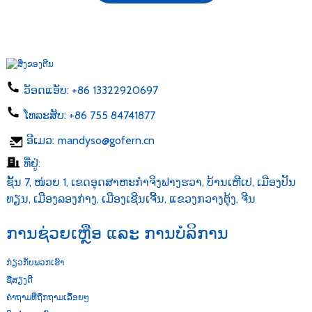
ວັອດແອັບ:
+86 13322920697
ໂທລະສັບ:
+86 755 84741877
ອີເມວ:
mandyso@gofern.cn
ທີ່ຢູ່:
ຊັ້ນ 7, ໜ່ວຍ 1, ເຂດອຸດສາຫະກຳຈິງຟາງຮວາ, ບ້ານເຫີເປ, ເມືອງປັນ
ທຽນ, ເມືອງລອງກ່າງ, ເມືອງເຊີນເຈີ້ນ, ແຂວງກວາງຕຸ້ງ, ຈີນ
ການຊ່ວຍເຫຼືອ ແລະ ການບໍລິການ
ກ່ຽວກັບພວກເຮົາ
ຊື່ສຽງດີ
ຄຳຖາມທີ່ຖືກຖາມເລື້ອຍໆ