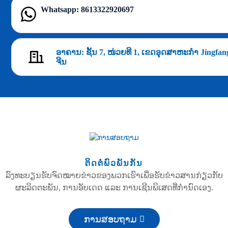
Whatsapp: 8613322920697
ອາຄານ: ຊັ້ນ 7, ໜ່ວຍທີ 1, ເຂດອຸດສາຫະກຳ Jingfang
ຈີນ
ຕິດຕໍ່ພົວພັນກັນ
ລົງທະບຽນຮັບຈົດໝາຍຂ່າວຂອງພວກເຮົາເພື່ອຮັບຂ່າວສານກ່ຽວກັບ
ຜະລິດຕະພັນ, ການອັບເດດ ແລະ ການເຊີນພິເສດທີ່ກຳນົດເອງ.
ການສອບຖາມ