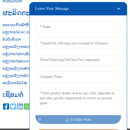
ຕິດຕໍ່ພວກເຮົາ
Leave Your Message
ຜະລິດຕະພັນຂອງພວກເຮົາ
ອະແດບເຕີໄຟຟ້າຕັ້ງໂຕະ
ແຫຼ່ງຈ່າຍໄຟ AC DC
ຕົວປັບຕິດຝາ
ແຫຼ່ງພະລັງງານແບບເປີດເຟຣມ
ແຫຼ່ງຈ່າຍໄຟບາງພິເສດ
ແຫຼ່ງຈ່າຍໄຟແບບບາງ
ແຫຼ່ງພະລັງງານສຳຮອງແບັດເຕີຣີ
ແຫຼ່ງພະລັງງານລົດໄຟ Din
ຜະລິດຕະພັນໃໝ່
ເຊື່ອມຕໍ່
AI Helps Write