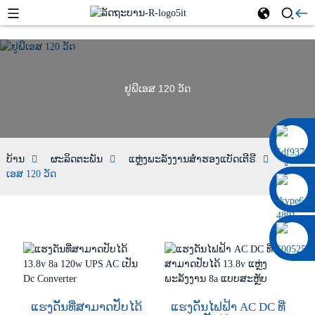
ຢູພີເອສ 120 ວັດ
0086 13322920697
ບ້ານ
ຜະລິດຕະພັນ
ແຫຼ່ງພະລັງງານສຳຮອງແບັດເຕີຣີ
ຢູພີ
ເອສ 120 ວັດ
ແຮງດັນທີ່ສາມາດປັບໄດ້
ແຮງດັນໄຟຟ້າ AC DC ທີ່