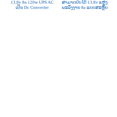
13.8v 8a 120w UPS AC
ສາມາດປັບໄດ້ 13.8v ແຫຼ່ງ
ເປັນ Dc Converter
ພະລັງງານ 8a ແບບສະຫຼັບ