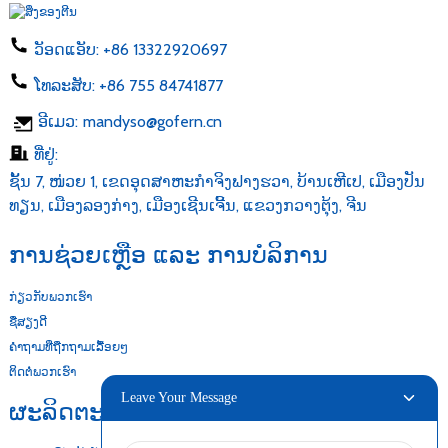
ວັອດແອັບ:
+86 13322920697
ໂທລະສັບ:
+86 755 84741877
ອີເມວ:
mandyso@gofern.cn
ທີ່ຢູ່:
ຊັ້ນ 7, ໜ່ວຍ 1, ເຂດອຸດສາຫະກຳຈິງຟາງຮວາ, ບ້ານເຫີເປ, ເມືອງປັນ
ທຽນ, ເມືອງລອງກ່າງ, ເມືອງເຊີນເຈີ້ນ, ແຂວງກວາງຕຸ້ງ, ຈີນ
ການຊ່ວຍເຫຼືອ ແລະ ການບໍລິການ
ກ່ຽວກັບພວກເຮົາ
ຊື່ສຽງດີ
ຄຳຖາມທີ່ຖືກຖາມເລື້ອຍໆ
ຕິດຕໍ່ພວກເຮົາ
Leave Your Message
ຜະລິດຕະພັນຂອງພວກເຮົາ