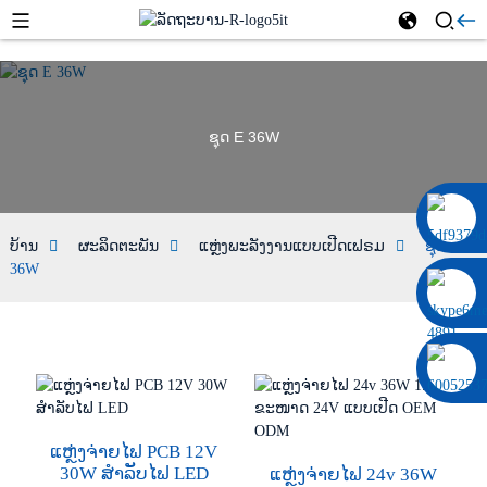
ຊຸດ E 36W
0086 13322920697
ບ້ານ
ຜະລິດຕະພັນ
ແຫຼ່ງພະລັງງານແບບເປີດເຟຣມ
ຊຸດ E
36W
ແຫຼ່ງຈ່າຍໄຟ PCB 12V
30W ສຳລັບໄຟ LED
ແຫຼ່ງຈ່າຍໄຟ 24v 36W