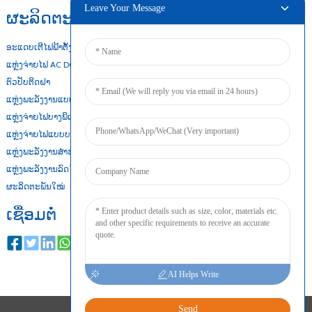
Leave Your Message
ຜະລິດຕະພັນຂອງພວກເຮົາ
ອະແດບເຕີໄຟຟ້າຕັ້ງໂຕະ
ແຫຼ່ງຈ່າຍໄຟ AC DC
ຕົວປັບຕິດຝາ
ແຫຼ່ງພະລັງງານແບບເປີດເຟຣມ
ແຫຼ່ງຈ່າຍໄຟບາງພິເສດ
ແຫຼ່ງຈ່າຍໄຟແບບບາງ
ແຫຼ່ງພະລັງງານສຳຮອງແບັດເຕີຣີ
ແຫຼ່ງພະລັງງານລົດໄຟ Din
ຜະລິດຕະພັນໃໝ່
ເຊື່ອມຕໍ່
AI Helps Write
Send
ລິຂະສິດ © 2024 ສະຫງວນລິຂະສິດທຸກປະການ