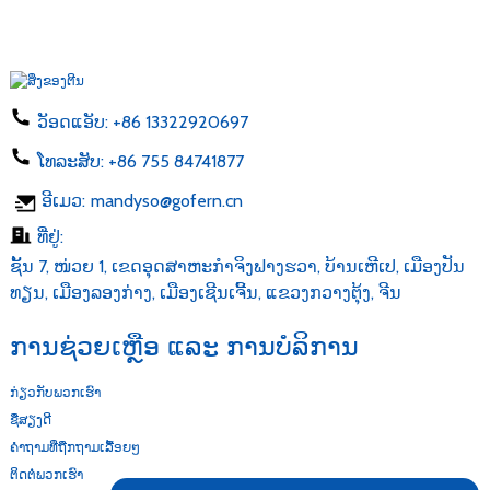
ວັອດແອັບ:
+86 13322920697
ໂທລະສັບ:
+86 755 84741877
ອີເມວ:
mandyso@gofern.cn
ທີ່ຢູ່:
ຊັ້ນ 7, ໜ່ວຍ 1, ເຂດອຸດສາຫະກຳຈິງຟາງຮວາ, ບ້ານເຫີເປ, ເມືອງປັນ
ທຽນ, ເມືອງລອງກ່າງ, ເມືອງເຊີນເຈີ້ນ, ແຂວງກວາງຕຸ້ງ, ຈີນ
ການຊ່ວຍເຫຼືອ ແລະ ການບໍລິການ
ກ່ຽວກັບພວກເຮົາ
ຊື່ສຽງດີ
ຄຳຖາມທີ່ຖືກຖາມເລື້ອຍໆ
ຕິດຕໍ່ພວກເຮົາ