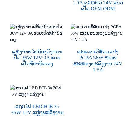
1.5A ຂະໜາດ 24V ແບບ
ເປີດ OEM ODM
ແຫຼ່ງຈ່າຍໄຟກ້ອງວົງຈອນ
ອະແດບເຕີສ້ອມແປງ
ປິດ 36W 12V 3A ແບບ
PCBA 36W ໜ່ວຍ
ເປີດທີ່ກຳນົດເອງ
ສະໜອງພະລັງງານ 24V
1.5A
ແຖບໄຟ LED PCB 3a
36W 12V ແຫຼ່ງພະລັງງານ