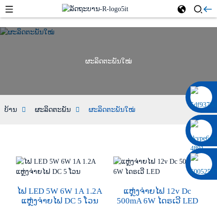
ຜະລິດຕະພັນໃໝ່
0086 13322920697
ບ້ານ
ຜະລິດຕະພັນ
ຜະລິດຕະພັນໃໝ່
ໄຟ LED 5W 6W 1A 1.2A
ແຫຼ່ງຈ່າຍໄຟ 12v Dc
ແຫຼ່ງຈ່າຍໄຟ DC 5 ໂວນ
500mA 6W ໄດຣເວີ LED