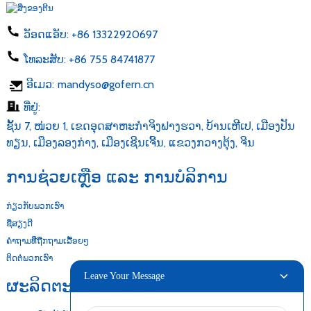
ວັອດແອັບ:
+86 13322920697
ໂທລະສັບ:
+86 755 84741877
ອີເມວ:
mandyso@gofern.cn
ທີ່ຢູ່:
ຊັ້ນ 7, ໜ່ວຍ 1, ເຂດອຸດສາຫະກຳຈິງຟາງຮວາ, ບ້ານເຫີເປ, ເມືອງປັນ
ທຽນ, ເມືອງລອງກ່າງ, ເມືອງເຊີນເຈີ້ນ, ແຂວງກວາງຕຸ້ງ, ຈີນ
ການຊ່ວຍເຫຼືອ ແລະ ການບໍລິການ
ກ່ຽວກັບພວກເຮົາ
ຊື່ສຽງດີ
ຄຳຖາມທີ່ຖືກຖາມເລື້ອຍໆ
ຕິດຕໍ່ພວກເຮົາ
Leave Your Message
ຜະລິດຕະພັນຂອງພວກເຮົາ