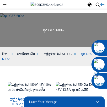
ຊຸດ GFS 600w
0086 13322920697
ບ້ານ
ຜະລິດຕະພັນ
ແຫຼ່ງຈ່າຍໄຟ AC DC
ຊຸດ GFS
600w
ແຫຼ່ງຈ່າຍໄຟ 480W 48V
ແຫຼ່ງຈ່າຍໄຟ 650 ວັດ DC
Leave Your Message
10A Ac Dc ສຳລັບກ້ອງ
48V 13.5A ຊຸດແບັດເຕີຣີ້