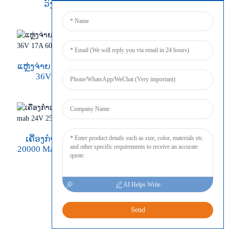
ວົງຈອນປິດ
ແຫຼ່ງຈ່າຍໄຟທາງການແພດ
600w Psu 12v Dc 50A
36V 17A 600w
ແຫຼ່ງຈ່າຍໄຟແບບສະຫຼັບ
ເຄື່ອງກຳເນີດອົກຊີເຈນ
20000 Mah 24V 25A 650
ວັດ
AI Helps Write
Send