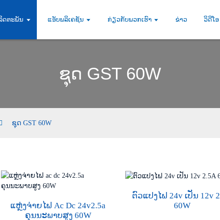
ລິດຕະພັນ
ແອັບພລິເຄຊັນ
ກ່ຽວກັບພວກເຮົາ
ຂ່າວ
ວິດີໂອ
ຊຸດ GST 60W
ຊຸດ GST 60W
ຕົວແປງໄຟ 24v ເປັນ 12v 
ແຫຼ່ງຈ່າຍໄຟ Ac Dc 24v2.5a
60W
ຄຸນນະພາບສູງ 60W