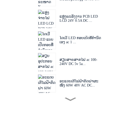
ແຫຼ່ງພະລັງງານ PCB LED
LCD 24V 0.5A DC ...
ໄດເວີ LED ກອບເປີດທີ່ກຳນົດ
ເອງ ac 1 ...
ສຽບສາຍສາກໄຟ ac 100-
240V DC 5v 5a...
ອະແດບເຕີໄຟຟ້າຕິດຝາຜະ
ໜັງ 60W 48V AC DC...
ປລັກໄຟທີ່ສາມາດປ່ຽນໄດ້
60W 24V 48V AC D...