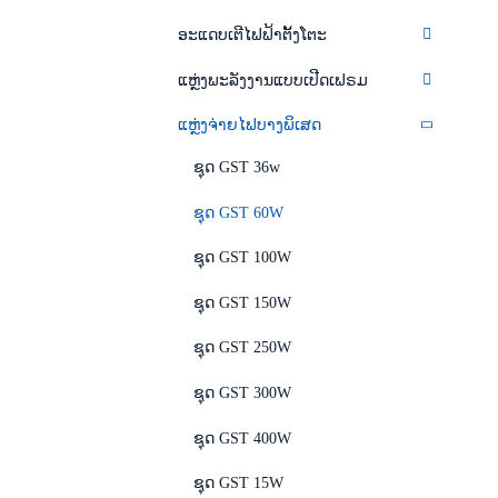
ອະແດບເຕີໄຟຟ້າຕັ້ງໂຕະ
ແຫຼ່ງພະລັງງານແບບເປີດເຟຣມ
ແຫຼ່ງຈ່າຍໄຟບາງພິເສດ
ຊຸດ GST 36w
ຊຸດ GST 60W
ຊຸດ GST 100W
ຊຸດ GST 150W
ຊຸດ GST 250W
ຊຸດ GST 300W
ຊຸດ GST 400W
ຊຸດ GST 15W