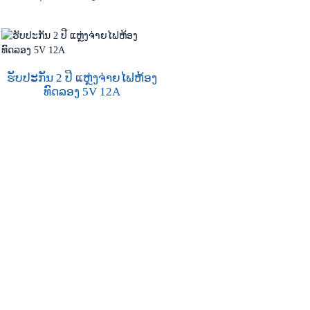
ຮັບປະກັນ 2 ປີ ແຫຼ່ງຈ່າຍໄຟຫ້ອງ
ທົດລອງ 5V 12A