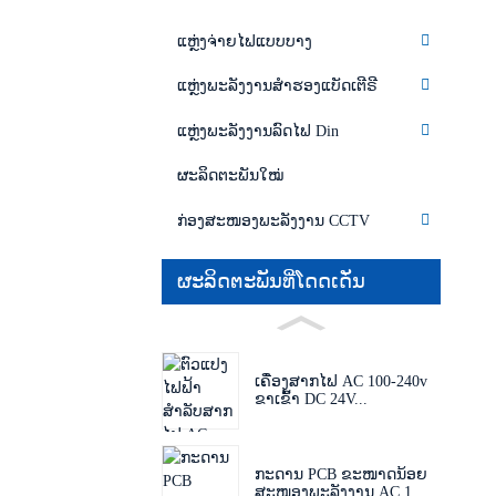
ແຫຼ່ງຈ່າຍໄຟແບບບາງ
ແຫຼ່ງພະລັງງານສຳຮອງແບັດເຕີຣີ
ແຫຼ່ງພະລັງງານລົດໄຟ Din
ຜະລິດຕະພັນໃໝ່
ກ່ອງສະໜອງພະລັງງານ CCTV
ຜະລິດຕະພັນທີ່ໂດດເດັ່ນ
ເຄື່ອງສາກໄຟ AC 100-240v
ຂາເຂົ້າ DC 24V...
ກະດານ PCB ຂະໜາດນ້ອຍ
ສະໜອງພະລັງງານ AC 1...