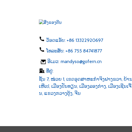
ອະແດບເຕີສຽບ EU US AU
UK 50-60hz dc 1...
ສາຍສາກໂທລະສັບ 5W
ປະເພດ C USB ac 100-24...
ວັອດແອັບ:
+86 13322920697
ໂທລະສັບ:
+86 755 84741877
ແຖບໄຟ LED 6v 12v 24v AC
ອີເມວ:
mandyso@gofern.cn
100-240V DC 1...
ທີ່ຢູ່:
ຊັ້ນ 7, ໜ່ວຍ 1, ເຂດອຸດສາຫະກຳຈິງຟາງຮວາ, ບ້າ
ເຫີເປ, ເມືອງປັນທຽນ, ເມືອງລອງກ່າງ, ເມືອງເຊີນເຈີ້
ນ, ແຂວງກວາງຕຸ້ງ, ຈີນ