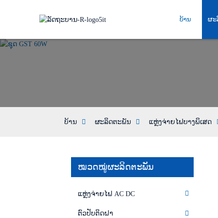
ບ້ານ
ຜະ
ບ້ານ
ຜະລິດຕະພັນ
ແຫຼ່ງຈ່າຍໄຟບາງພິເສດ
ໝວດໝູ່ຜະລິດຕະພັນ
ແຫຼ່ງຈ່າຍໄຟ AC DC
ຕົວປັບຕິດຝາ