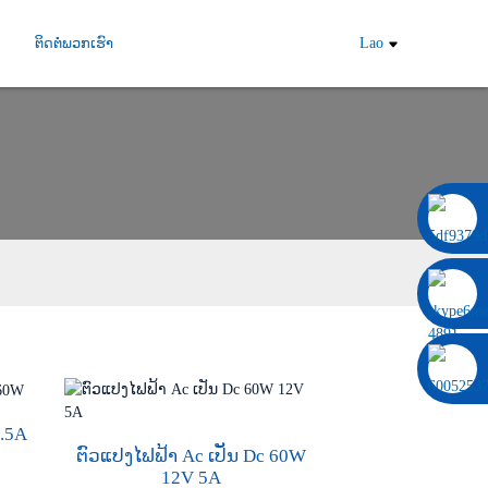
ຕິດຕໍ່ພວກເຮົາ
Lao
0086 13322920697
2.5A
ຕົວແປງໄຟຟ້າ Ac ເປັນ Dc 60W
12V 5A