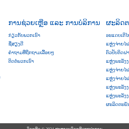
ການຊ່ວຍເຫຼືອ ແລະ ການບໍລິການ
ຜະລິດຕ
ກ່ຽວກັບພວກເຮົາ
ອະແດບເຕີໄຟ
ຊື່ສຽງດີ
ແຫຼ່ງຈ່າຍໄ
ຄຳຖາມທີ່ຖືກຖາມເລື້ອຍໆ
ຕົວປັບຕິດຝ
ຕິດຕໍ່ພວກເຮົາ
ແຫຼ່ງພະລັ
ແຫຼ່ງຈ່າຍໄ
ນ
ແຫຼ່ງຈ່າຍ
ແຫຼ່ງພະລັງ
ແຫຼ່ງພະລັງ
ຜະລິດຕະພັ