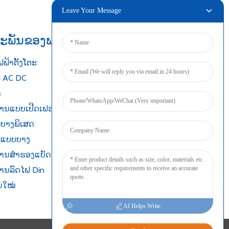
Leave Your Message
ະພັນຂອງພວກເຮົາ
ເຊື່ອມຕໍ່
ຟ້າຕັ້ງໂຕະ
ຟ AC DC
າ
ງງານແບບເປີດເຟຣມ
ຟບາງພິເສດ
ໄຟແບບບາງ
ງານສຳຮອງແບັດເຕີຣີ
ງານລົດໄຟ Din
ນໃໝ່
AI Helps Write