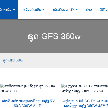
ລິດຕະພັນ
ແອັບພລິເຄຊັນ
ກ່ຽວກັບພວກເຮົາ
ຂ່າວ
ວິດີໂອ
ຊຸດ GFS 360w
ຊຸດ GFS 360w
ສະວິດສະໜອງພະລັງງານສູງ 5V
ແຫຼ່ງຈ່າຍໄຟ AC Dc ແບບສ
60A 300W Ac Dc
ພະລັງງານສູງ 360W 48V 