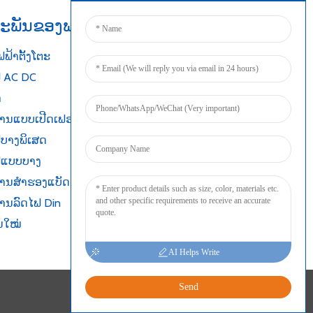
ະພັນຂອງພວກເຮົາ
ເຊື່ອມຕໍ່
ຟ້າຕັ້ງໂຕະ
ຟ AC DC
າ
ງງານແບບເປີດເຟຣມ
ຟບາງພິເສດ
ໄຟແບບບາງ
ງານສຳຮອງແບັດເຕີຣີ
ງານລົດໄຟ Din
ນໃໝ່
AI Helps Write
Send