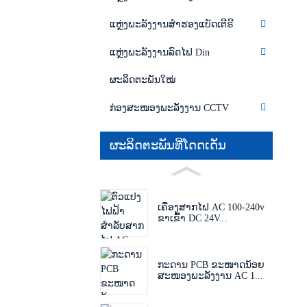
ແຫຼ່ງພະລັງງານສຳຮອງແບັດເຕີຣີ
ແຫຼ່ງພະລັງງານລົດໄຟ Din
ຜະລິດຕະພັນໃໝ່
ກ່ອງສະໜອງພະລັງງານ CCTV
ຜະລິດຕະພັນທີ່ໂດດເດັ່ນ
ເຄື່ອງສາກໄຟ AC 100-240v
ຂາເຂົ້າ DC 24V...
ກະດານ PCB ຂະໜາດນ້ອຍ
ສະໜອງພະລັງງານ AC 1...