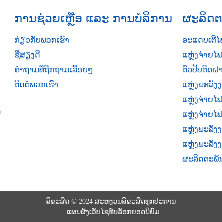
ການຊ່ວຍເຫຼືອ ແລະ ການບໍລິການ
ຜະລິດຕ
ກ່ຽວກັບພວກເຮົາ
ອະແດບເຕີໄຟ
ຊື່ສຽງດີ
ແຫຼ່ງຈ່າຍໄ
ຄຳຖາມທີ່ຖືກຖາມເລື້ອຍໆ
ຕົວປັບຕິດຝ
ຕິດຕໍ່ພວກເຮົາ
ແຫຼ່ງພະລັ
ແຫຼ່ງຈ່າຍໄ
ນ
ແຫຼ່ງຈ່າຍ
ແຫຼ່ງພະລັງ
ແຫຼ່ງພະລັງ
ຜະລິດຕະພັ
ລິຂະສິດ © 2024 ສະຫງວນລິຂະສິດທຸກປະການ
ແຜນຜັງເວັບໄຊທ໌
ບລັອກຍອດນິຍົມ