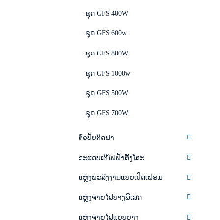
ຊຸດ GFS 400W
ຊຸດ GFS 600w
ຊຸດ GFS 800W
ຊຸດ GFS 1000w
ຊຸດ GFS 500W
ຊຸດ GFS 700W
ຕົວປັບຕິດຝາ
ອະແດບເຕີໄຟຟ້າຕັ້ງໂຕະ
ແຫຼ່ງພະລັງງານແບບເປີດເຟຣມ
ແຫຼ່ງຈ່າຍໄຟບາງພິເສດ
ແຫຼ່ງຈ່າຍໄຟແບບບາງ