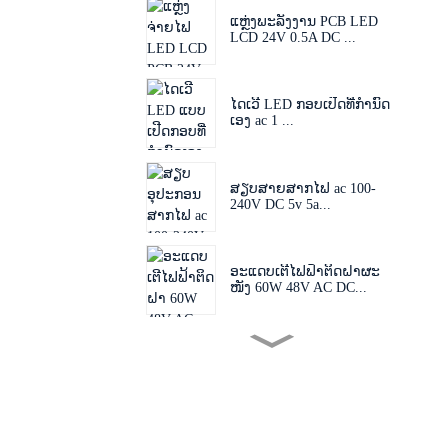
ແຫຼ່ງພະລັງງານ PCB LED
LCD 24V 0.5A DC ...
ໄດເວີ LED ກອບເປີດທີ່ກຳນົດ
ເອງ ac 1 ...
ສຽບສາຍສາກໄຟ ac 100-
240V DC 5v 5a...
ອະແດບເຕີໄຟຟ້າຕິດຝາຜະ
ໜັງ 60W 48V AC DC...
ປລັກໄຟທີ່ສາມາດປ່ຽນໄດ້
60W 24V 48V AC D...
ອະແດບເຕີສຽບ EU US AU