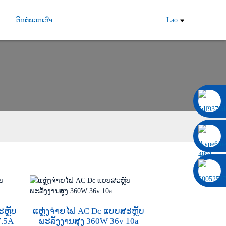
ຕິດຕໍ່ພວກເຮົາ
Lao
0086 13322920697
ະຫຼັບ
ແຫຼ່ງຈ່າຍໄຟ AC Dc ແບບສະຫຼັບ
7.5A
ພະລັງງານສູງ 360W 36v 10a