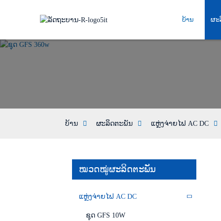
ບ້ານ
ຜະ
ບ້ານ
ຜະລິດຕະພັນ
ແຫຼ່ງຈ່າຍໄຟ AC DC
ໝວດໝູ່ຜະລິດຕະພັນ
ແຫຼ່ງຈ່າຍໄຟ AC DC
ຊຸດ GFS 10W