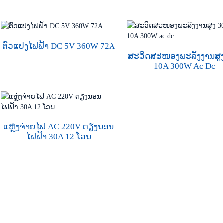
ຕົວແປງໄຟຟ້າ DC 5V 360W 72A
ສະວິດສະໜອງພະລັງງານສູ
10A 300W Ac Dc
ແຫຼ່ງຈ່າຍໄຟ AC 220V ຕຽງນອນ
ໄຟຟ້າ 30A 12 ໂວນ