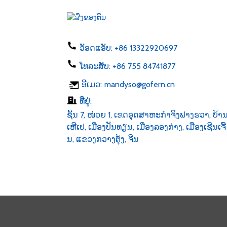
UK 50-60hz dc 1...
ສາຍສາກໂທລະສັບ 5W
ປະເພດ C USB ac 100-24...
ວັອດແອັບ:
+86 13322920697
ໂທລະສັບ:
+86 755 84741877
ແຖບໄຟ LED 6v 12v 24v AC
ອີເມວ:
mandyso@gofern.cn
100-240V DC 1...
ທີ່ຢູ່:
ຊັ້ນ 7, ໜ່ວຍ 1, ເຂດອຸດສາຫະກຳຈິງຟາງຮວາ, ບ້າ
ເຫີເປ, ເມືອງປັນທຽນ, ເມືອງລອງກ່າງ, ເມືອງເຊີນເຈີ້
ນ, ແຂວງກວາງຕຸ້ງ, ຈີນ