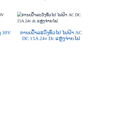
ງ 30V
ການເຝົ້າລະວັງທົ່ວໄປ ໄຟຟ້າ AC
DC 15A 24v Dc ແຫຼ່ງຈ່າຍໄຟ