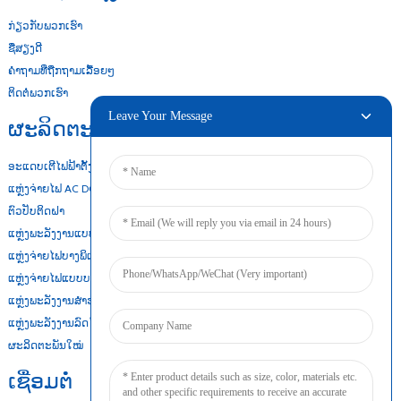
ກ່ຽວກັບພວກເຮົາ
ຊື່ສຽງດີ
ຄຳຖາມທີ່ຖືກຖາມເລື້ອຍໆ
ຕິດຕໍ່ພວກເຮົາ
Leave Your Message
ຜະລິດຕະພັນຂອງພວກເຮົາ
ອະແດບເຕີໄຟຟ້າຕັ້ງໂຕະ
ແຫຼ່ງຈ່າຍໄຟ AC DC
ຕົວປັບຕິດຝາ
ແຫຼ່ງພະລັງງານແບບເປີດເຟຣມ
ແຫຼ່ງຈ່າຍໄຟບາງພິເສດ
ແຫຼ່ງຈ່າຍໄຟແບບບາງ
ແຫຼ່ງພະລັງງານສຳຮອງແບັດເຕີຣີ
ແຫຼ່ງພະລັງງານລົດໄຟ Din
ຜະລິດຕະພັນໃໝ່
ເຊື່ອມຕໍ່