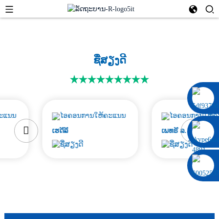
ຊື່ສຽງດີ
0086 13322920697
ເຮດີລີ
ເພທຣີ ລ.