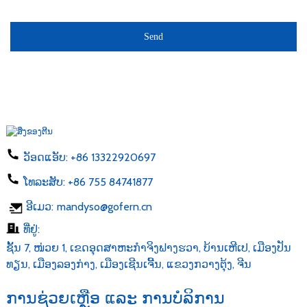
Send
ວັອດແອັບ:
+86 13322920697
ໂທລະສັບ:
+86 755 84741877
ອີເມວ:
mandyso@gofern.cn
ທີ່ຢູ່:
ຊັ້ນ 7, ໜ່ວຍ 1, ເຂດອຸດສາຫະກຳຈິງຟາງຮວາ, ບ້ານເຫີເປ, ເມືອງປັນ
ທຽນ, ເມືອງລອງກ່າງ, ເມືອງເຊີນເຈີ້ນ, ແຂວງກວາງຕຸ້ງ, ຈີນ
ການຊ່ວຍເຫຼືອ ແລະ ການບໍລິການ