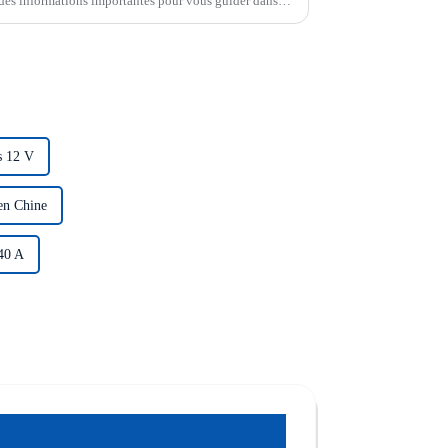
des informations importantes pour vous guider dans
. En suivant ces conseils et les meilleures pratiques…
s 12 V
en Chine
 40 A