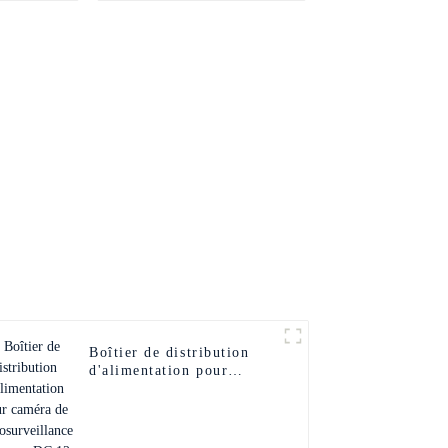
Boîtier de distribution
d'alimentation pour
caméra de
vidéosurveillance 4
canaux DC 12 V 5 A