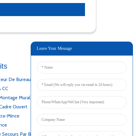
Leave Your Message
its
Connecter
teur De Bureau
A CC
Montage Mural
Cadre Ouvert
tra-Mince
ince
 Secours Par Batterie