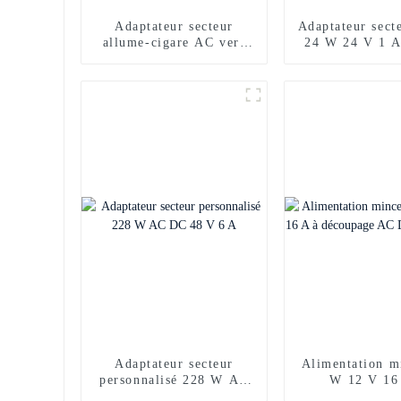
Adaptateur secteur
Adaptateur sect
allume-cigare AC vers
24 W 24 V 1 
DC 36 V 4 A avec CE
Adaptateur secteur
Alimentation m
personnalisé 228 W AC
W 12 V 16
DC 48 V 6 A
découpage AC 