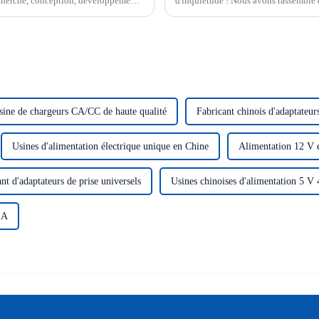
echerche, conception, développement
d'inquiétude ! Nous avons rassemblé 
l'utilisation de cet appareil essentiel
sine de chargeurs CA/CC de haute qualité
Fabricant chinois d'adaptateur
Usines d'alimentation électrique unique en Chine
Alimentation 12 V 
nt d'adaptateurs de prise universels
Usines chinoises d'alimentation 5 V
 A