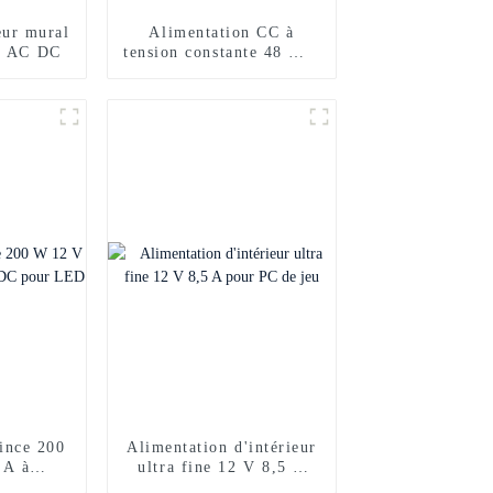
eur mural
Alimentation CC à
A AC DC
tension constante 48 W 5
V 9 A
ince 200
Alimentation d'intérieur
 A à
ultra fine 12 V 8,5 A
DC pour
pour PC de jeu