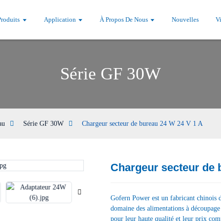
Produits
Application
À Propos De Nous
Nouvelles
V
Série GF 30W
au
Série GF 30W
Chargeur secteur de bureau 24 W 24 V 1 A
Chargeur secteur de 
Loading...
Loading...
Gofern Power est un fabricant chinois d
domaine des alimentations à découpage e
pour leur haute qualité et leur prix com