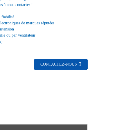
as à nous contacter !
fiabilité
électroniques de marques réputées
urtension
lle ou par ventilateur
%)
CONTACTEZ-NOUS