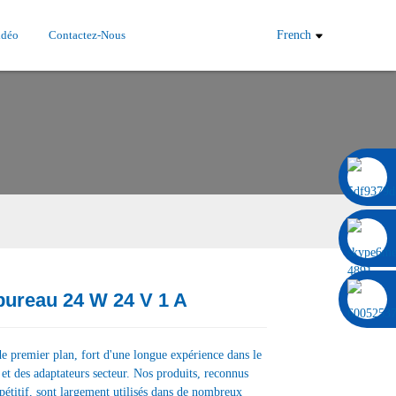
idéo
Contactez-Nous
French
0086 13322920697
bureau 24 W 24 V 1 A
Load
Load
e premier plan, fort d'une longue expérience dans le
t des adaptateurs secteur. Nos produits, reconnus
pétitif, sont largement utilisés dans de nombreux