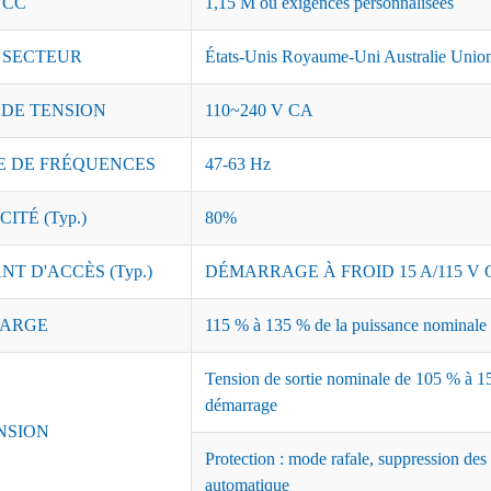
 CC
1,15 M ou exigences personnalisées
 SECTEUR
États-Unis Royaume-Uni Australie Union
 DE TENSION
110~240 V CA
 DE FRÉQUENCES
47-63 Hz
ITÉ (Typ.)
80%
T D'ACCÈS (Typ.)
DÉMARRAGE À FROID 15 A/115 V C
ARGE
115 % à 135 % de la puissance nominale ;
Tension de sortie nominale de 105 % à 15
démarrage
NSION
Protection : mode rafale, suppression des
automatique