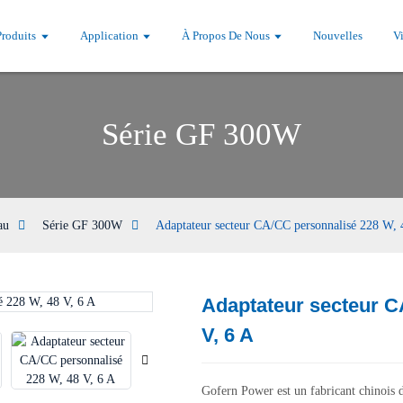
Produits
Application
À Propos De Nous
Nouvelles
V
Série GF 300W
au
Série GF 300W
Adaptateur secteur CA/CC personnalisé 228 W, 
Adaptateur secteur C
Loading...
Loading...
V, 6 A
Gofern Power est un fabricant chinois d