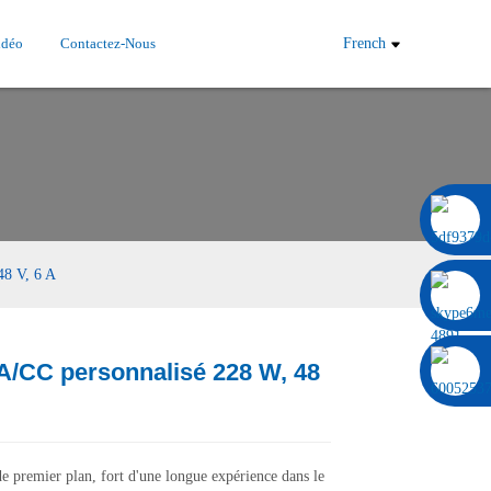
idéo
Contactez-Nous
French
0086 13322920697
48 V, 6 A
A/CC personnalisé 228 W, 48
Load
Load
e premier plan, fort d'une longue expérience dans le