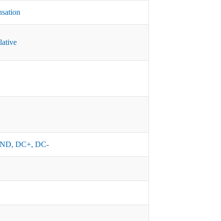
nsation
lative
ND, DC+, DC-