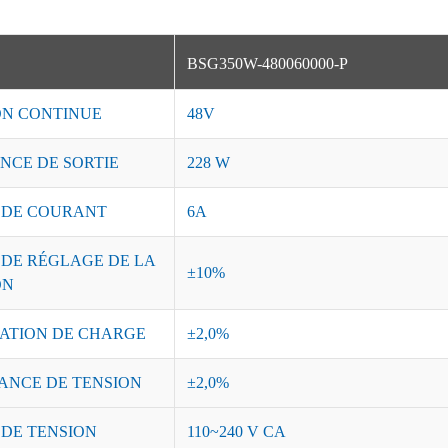
BSG350W-480060000-P
ON CONTINUE
48V
NCE DE SORTIE
228 W
 DE COURANT
6A
 DE RÉGLAGE DE LA
±10%
ON
ATION DE CHARGE
±2,0%
ANCE DE TENSION
±2,0%
 DE TENSION
110~240 V CA