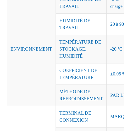
TRAVAIL
charge de s
HUMIDITÉ DE
20 à 90 % d
TRAVAIL
TEMPÉRATURE DE
ENVIRONNEMENT
STOCKAGE,
-20 °C à +8
HUMIDITÉ
COEFFICIENT DE
±0,05 %/°
TEMPÉRATURE
MÉTHODE DE
PAR L'AI
REFROIDISSEMENT
TERMINAL DE
MARQUE :
CONNEXION