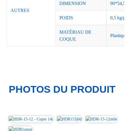
DIMENSION
90*54,5*1
AUTRES
POIDS
0,5 kg/pièc
MATÉRIAU DE
Plastique
COQUE
PHOTOS DU PRODUIT