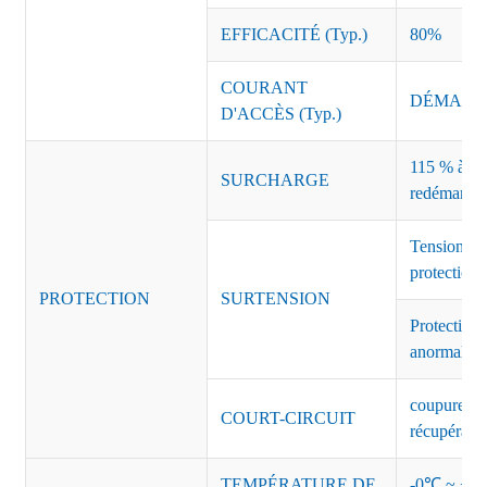
EFFICACITÉ (Typ.)
80%
COURANT
DÉMARRAG
D'ACCÈS (Typ.)
115 % à 135
SURCHARGE
redémarrag
Tension de
protection 
PROTECTION
SURTENSION
Protection 
anormales 
coupure de 
COURT-CIRCUIT
récupérati
TEMPÉRATURE DE
-0℃ ~ +45℃