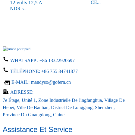
CE...
o
12 volts 12,5 A
NDR s...
WHATSAPP :
+86 13322920697
TÉLÉPHONE:
+86 755 84741877
E-MAIL:
mandyso@gofern.cn
ADRESSE:
7e Étage, Unité 1, Zone Industrielle De Jingfanghua, Village De
Hebei, Ville De Bantian, District De Longgang, Shenzhen,
Province Du Guangdong, Chine
Assistance Et Service