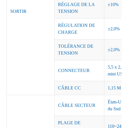
RÉGLAGE DE LA
±10%
SORTIR
TENSION
RÉGULATION DE
±2,0%
CHARGE
TOLÉRANCE DE
±2,0%
TENSION
5,5 x 2,5, 
CONNECTEUR
mini USB o
CÂBLE CC
1,15 M ou 
États-Unis
CÂBLE SECTEUR
du Sud Inde
PLAGE DE
110~240 