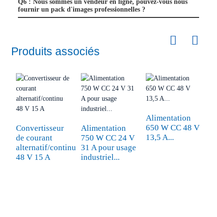
Q6 : Nous sommes un vendeur en ligne, pouvez-vous nous
fournir un pack d'images professionnelles ?
Produits associés
Alimentation
A
650 W CC 48 V
m
Convertisseur
Alimentation
13,5 A...
1
de courant
750 W CC 24 V
alternatif/continu
31 A pour usage
48 V 15 A
industriel...