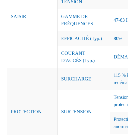
TENSION
SAISIR
GAMME DE
47-63 Hz
FRÉQUENCES
EFFICACITÉ (Typ.)
80%
COURANT
DÉMARRAG
D'ACCÈS (Typ.)
115 % à 135
SURCHARGE
redémarrag
Tension de
protection 
PROTECTION
SURTENSION
Protection 
anormales 