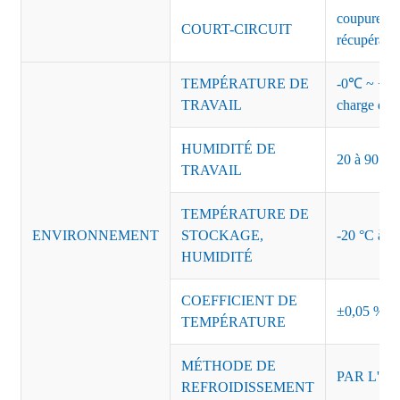
coupure de 
COURT-CIRCUIT
récupérati
TEMPÉRATURE DE
-0℃ ~ +45℃
TRAVAIL
charge de s
HUMIDITÉ DE
20 à 90 % d
TRAVAIL
TEMPÉRATURE DE
ENVIRONNEMENT
STOCKAGE,
-20 °C à +8
HUMIDITÉ
COEFFICIENT DE
±0,05 %/°
TEMPÉRATURE
MÉTHODE DE
PAR L'AI
REFROIDISSEMENT