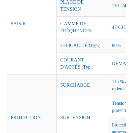
PLAGE DE
110~240 
TENSION
SAISIR
GAMME DE
47-63 Hz
FRÉQUENCES
EFFICACITÉ (Typ.)
80%
COURANT
DÉMARRAG
D'ACCÈS (Typ.)
115 % à 135
SURCHARGE
redémarrag
Tension de
protection 
PROTECTION
SURTENSION
Protection 
anormales 