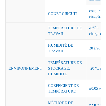
coupure de 
COURT-CIRCUIT
récupérati
TEMPÉRATURE DE
-0℃ ~ +45℃
TRAVAIL
charge de s
HUMIDITÉ DE
20 à 90 % d
TRAVAIL
TEMPÉRATURE DE
ENVIRONNEMENT
STOCKAGE,
-20 °C à +8
HUMIDITÉ
COEFFICIENT DE
±0,05 %/°
TEMPÉRATURE
MÉTHODE DE
PAR L'AI