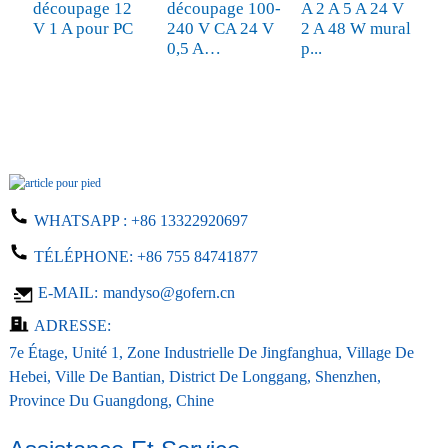
découpage 12
découpage 100-
A 2 A 5 A 24 V
2
V 1 A pour PC
240 V CA 24 V
2 A 48 W mural
W
0,5 A…
p...
12
WHATSAPP :
+86 13322920697
TÉLÉPHONE:
+86 755 84741877
E-MAIL:
mandyso@gofern.cn
ADRESSE:
7e Étage, Unité 1, Zone Industrielle De Jingfanghua, Village De
Hebei, Ville De Bantian, District De Longgang, Shenzhen,
Province Du Guangdong, Chine