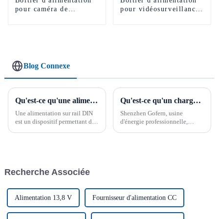
Boîtier d'alimentation
Boîtier d'alimentation
pour caméra de
pour vidéosurveillance
vidéosurveillance 9
CA vers CC 12 V 5 A 4
canaux, 110-220 V CA
canaux 60 W avec
vers 12 V CC, 180 W
fonction de charge
Blog Connexe
Qu'est-ce qu'une alimentation sur rail DIN ?
Qu'est-ce qu'un chargeur et qu'est-ce qu'un adaptateur secteur ?
Une alimentation sur rail DIN
Shenzhen Gofern, usine
est un dispositif permettant de
d'énergie professionnelle,
fournir une alimentation stable
fournit principalement des
aux équipements de contrôle
produits sur mesure à ses
industriels. Elle est
clients. L'entreprise dispose de
généralement installée sur un
sa propre équipe d'ingénieurs
rail DIN, d'où son nom. Une
spécialisés dans la conception
Recherche Associée
alimentation sur rail DIN…
et la personnalisation.
Alimentation 13,8 V
Fournisseur d'alimentation CC