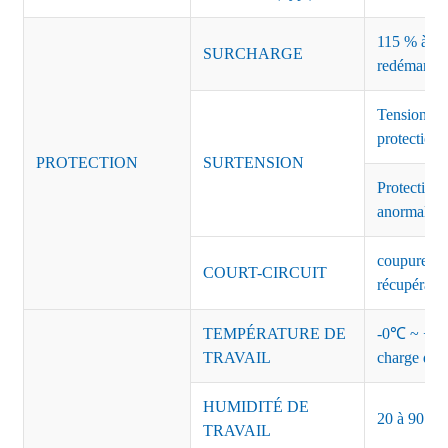
115 % à 135
SURCHARGE
redémarrag
Tension de
protection 
PROTECTION
SURTENSION
Protection 
anormales 
coupure de 
COURT-CIRCUIT
récupérati
TEMPÉRATURE DE
-0℃ ~ +45℃
TRAVAIL
charge de s
HUMIDITÉ DE
20 à 90 % d
TRAVAIL