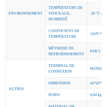
TEMPÉRATURE DE
ENVIRONNEMENT
STOCKAGE,
-20 °C à +8
HUMIDITÉ
COEFFICIENT DE
±0,05 %/°
TEMPÉRATURE
MÉTHODE DE
PAR L'AI
REFROIDISSEMENT
TERMINAL DE
MARQUE :
CONNEXION
DIMENSION
42*42*20
AUTRES
POIDS
0,04 kg/pi
MATÉRIAU DE