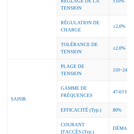
RÉGLAGE DE LA
±10%
TENSION
RÉGULATION DE
±2,0%
CHARGE
TOLÉRANCE DE
±2,0%
TENSION
PLAGE DE
110~240 
TENSION
GAMME DE
47-63 Hz
FRÉQUENCES
SAISIR
EFFICACITÉ (Typ.)
80%
COURANT
DÉMARRAG
D'ACCÈS (Typ.)