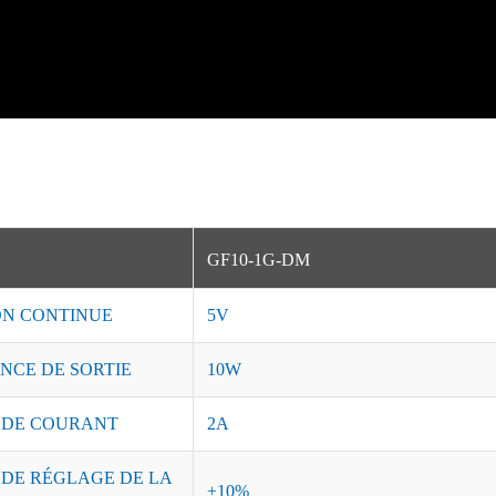
GF10-1G-DM
ON CONTINUE
5V
NCE DE SORTIE
10W
 DE COURANT
2A
 DE RÉGLAGE DE LA
±10%