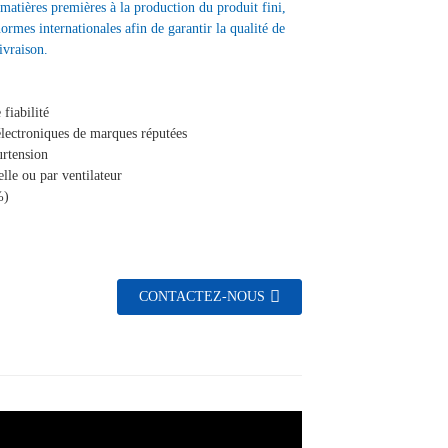
matières premières à la production du produit fini,
normes internationales afin de garantir la qualité de
ivraison.
fiabilité
électroniques de marques réputées
urtension
lle ou par ventilateur
%)
CONTACTEZ-NOUS