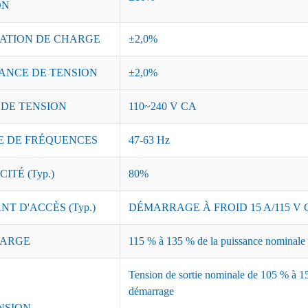
ON
ATION DE CHARGE
±2,0%
ANCE DE TENSION
±2,0%
 DE TENSION
110~240 V CA
 DE FRÉQUENCES
47-63 Hz
ITÉ (Typ.)
80%
T D'ACCÈS (Typ.)
DÉMARRAGE À FROID 15 A/115 V C
ARGE
115 % à 135 % de la puissance nominale ;
Tension de sortie nominale de 105 % à 15
démarrage
NSION