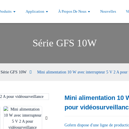
Produits
Application
À Propos De Nous
Nouvelles
V
Série GFS 10W
Série GFS 10W
Mini alimentation 10 W avec interrupteur 5 V 2 A pour 
Mini alimentation 10 
Loading...
Loading...
pour vidéosurveillan
Gofern dispose d'une ligne de producti