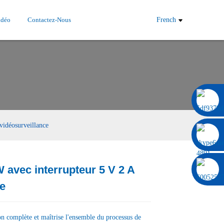
idéo
Contactez-Nous
French
0086 13322920697
vidéosurveillance
W avec interrupteur 5 V 2 A
Load
Load
ce
on complète et maîtrise l'ensemble du processus de