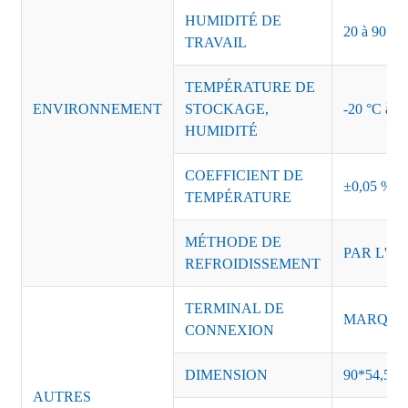
HUMIDITÉ DE
20 à 90 % d
TRAVAIL
TEMPÉRATURE DE
ENVIRONNEMENT
STOCKAGE,
-20 °C à +8
HUMIDITÉ
COEFFICIENT DE
±0,05 %/°
TEMPÉRATURE
MÉTHODE DE
PAR L'AI
REFROIDISSEMENT
TERMINAL DE
MARQUE :
CONNEXION
DIMENSION
90*54,5*1
AUTRES