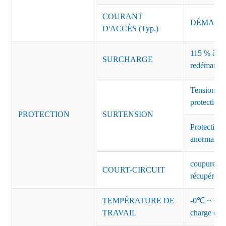
COURANT
DÉMARRAG
D'ACCÈS (Typ.)
115 % à 135
SURCHARGE
redémarrag
Tension de
protection 
PROTECTION
SURTENSION
Protection 
anormales 
coupure de 
COURT-CIRCUIT
récupérati
TEMPÉRATURE DE
-0℃ ~ +45℃
TRAVAIL
charge de s